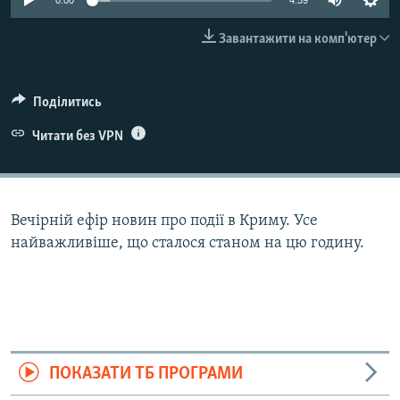
0:00
4:59
ВІДЕОУРОКИ «ELIFBE»
Русский
Завантажити на комп'ютер
СВІДЧЕННЯ ОКУПАЦІЇ
Qırımtatar
УКРАЇНСЬКА ПРОБЛЕМА КРИМУ
Поділитись
ДОЛУЧАЙСЯ!
ІНФОГРАФІКА
Читати без VPN
Усі сайти RFE/RL
Вечірній ефір новин про події в Криму. Усе
найважливіше, що сталося станом на цю годину.
ПОКАЗАТИ ТБ ПРОГРАМИ