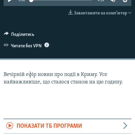
0:00
4:59
ВІДЕОУРОКИ «ELIFBE»
Русский
Завантажити на комп'ютер
СВІДЧЕННЯ ОКУПАЦІЇ
Qırımtatar
УКРАЇНСЬКА ПРОБЛЕМА КРИМУ
Поділитись
ДОЛУЧАЙСЯ!
ІНФОГРАФІКА
Читати без VPN
Усі сайти RFE/RL
Вечірній ефір новин про події в Криму. Усе
найважливіше, що сталося станом на цю годину.
ПОКАЗАТИ ТБ ПРОГРАМИ