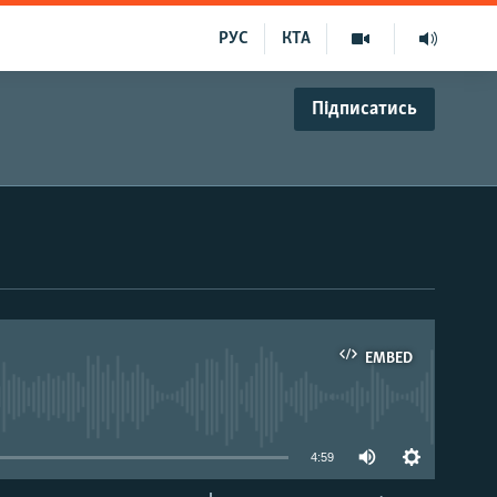
РУС
КТА
Підписатись
EMBED
able
4:59