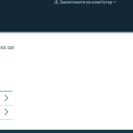
Завантажити на комп'ютер
EMBED
 на цю