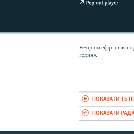
ВІДЕОУРОКИ «ELIFBE»
Pop-out player
СВІДЧЕННЯ ОКУПАЦІЇ
УКРАЇНСЬКА ПРОБЛЕМА КРИМУ
ІНФОГРАФІКА
Вечірній ефір новин п
годину.
ПОКАЗАТИ ТБ 
ПОКАЗАТИ РАД
Русский