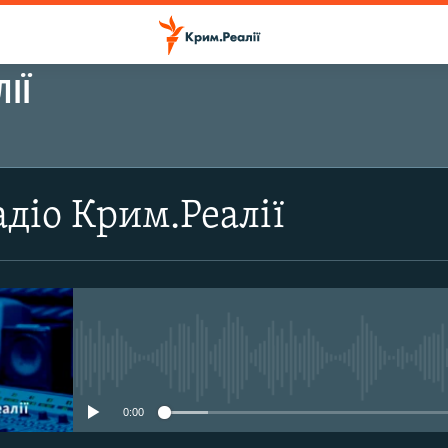
ІЇ
ПІДПИСАТИСЬ
діо Крим.Реалії
Підписатись
No media source currently avail
0:00