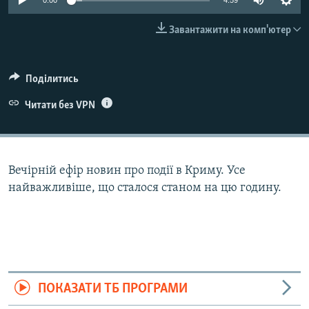
0:00
4:59
ВІДЕОУРОКИ «ELIFBE»
Русский
Завантажити на комп'ютер
СВІДЧЕННЯ ОКУПАЦІЇ
Qırımtatar
УКРАЇНСЬКА ПРОБЛЕМА КРИМУ
Поділитись
ДОЛУЧАЙСЯ!
ІНФОГРАФІКА
Читати без VPN
Усі сайти RFE/RL
Вечірній ефір новин про події в Криму. Усе
найважливіше, що сталося станом на цю годину.
ПОКАЗАТИ ТБ ПРОГРАМИ