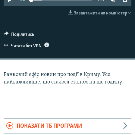
0:00
2:59
ВІДЕОУРОКИ «ELIFBE»
Русский
Завантажити на комп'ютер
СВІДЧЕННЯ ОКУПАЦІЇ
Qırımtatar
УКРАЇНСЬКА ПРОБЛЕМА КРИМУ
Поділитись
ДОЛУЧАЙСЯ!
ІНФОГРАФІКА
Читати без VPN
Усі сайти RFE/RL
Ранковий ефір новин про події в Криму. Усе
найважливіше, що сталося станом на цю годину.
ПОКАЗАТИ ТБ ПРОГРАМИ