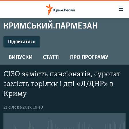
Доступність
посилання
Перейти
КРИМСЬКИЙ.ПАРМЕЗАН
до
НОВИНИ
основного
ВОДА.КРИМ
Підписатись
матеріалу
ПІДПИСАТИСЬ
ВІДЕО ТА ФОТО
Перейти
ВИПУСКИ
СТАТТІ
ПРО ПРОГРАМУ
до
ПОЛІТИКА
основної
Підписатись
БЛОГИ
навігації
СІЗО замість пансіонатів, сурогат
Перейти
ПОГЛЯД
замість горілки і дні «Л/ДНР» в
до
ІНТЕРВ'Ю
Криму
пошуку
ВСЕ ЗА ДЕНЬ
21 січень 2017, 18:10
СПЕЦПРОЕКТИ
ЯК ОБІЙТИ БЛОКУВАННЯ
ДЕПОРТАЦІЯ