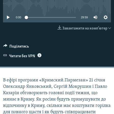
ВІДЕОУРОКИ «ELIFBE»
No media source currently available
Русский
СВІДЧЕННЯ ОКУПАЦІЇ
Qırımtatar
0:00
29:59
УКРАЇНСЬКА ПРОБЛЕМА КРИМУ
Завантажити на комп'ютер
ДОЛУЧАЙСЯ!
ІНФОГРАФІКА
Поділитись
Усі сайти RFE/RL
Читати без VPN
В ефірі програми «Кримский.Пармезан» 21 січня
Олександр Янковський, Сергій Мокрушин і Павло
Казарін обговорюють головні події тижня, що
минає в Криму. Як росіян будуть примушувати до
відпочинку в Криму, скільки має коштувати горілка
для повного щастя і як будуть співпрацювати