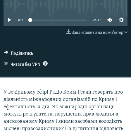
ВІДЕОУРОКИ «ELIFBE»
No media source currently available
Русский
СВІДЧЕННЯ ОКУПАЦІЇ
Qırımtatar
0:00
24:47
УКРАЇНСЬКА ПРОБЛЕМА КРИМУ
Завантажити на комп'ютер
ДОЛУЧАЙСЯ!
ІНФОГРАФІКА
Поділитись
Усі сайти RFE/RL
Читати без VPN
У вечірньому ефірі Радіо Крим.Реалії говорять про
діяльність міжнародних організацій по Криму і
ефективність їх дій. Як міжнародні організації
можуть реагувати на порушення прав людини в
анексованому Криму і якими засобами володіють
місцеві правозахисники? На ці питання відповість