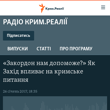
Доступність
посилання
Перейти
РАДІО КРИМ.РЕАЛІЇ
до
НОВИНИ
основного
ВОДА.КРИМ
Підписатись
матеріалу
ПІДПИСАТИСЬ
ВІДЕО ТА ФОТО
Перейти
ВИПУСКИ
СТАТТІ
ПРО ПРОГРАМУ
до
ПОЛІТИКА
основної
Підписатись
БЛОГИ
навігації
«Закордон нам допоможе?» Як
Перейти
ПОГЛЯД
Захід впливає на кримське
до
ІНТЕРВ'Ю
питання
пошуку
ВСЕ ЗА ДЕНЬ
26 січень 2017, 18:35
СПЕЦПРОЕКТИ
ЯК ОБІЙТИ БЛОКУВАННЯ
ДЕПОРТАЦІЯ