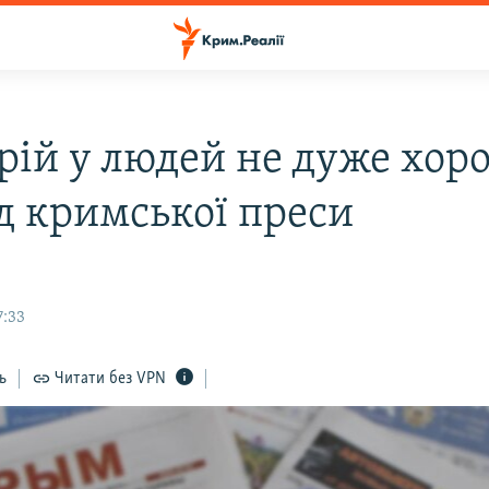
рій у людей не дуже хо
яд кримської преси
7:33
ь
Читати без VPN