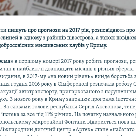
ети пишуть про прогнози на 2017 рік, розповідають пр
свиней в одному з районів півострова, а також повідо
добросовісних мисливських клубів у Криму.
ремя»
в першому номері 2017 року робить прогнози, р
чан в найближчі дванадцять місяців в різних сферах.
видання, в 2017-му «на новий рівень» вийде боротьба
інця грудня 2016 року в Сімферополі розпочала роботу
вакуації автотранспорту, припаркованого з порушення
уху. З нового року в Криму запрацює програма іпотечн
. За словами голови республіки Сергія Аксьонова, те
 іпотека за все під 11% річних. На початку навчального 
ропольському мікрорайоні Фонтани відкриється нова ш
іжнародний дитячий центр «Артек» стане «набагато