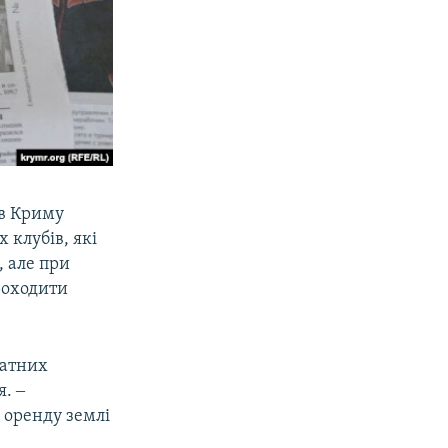
 в Криму
 клубів, які
, але при
роходити
ватних
. ‒
 оренду землі