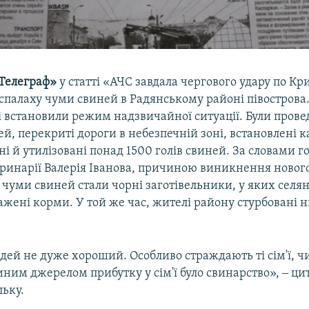
Телеграф»
у статті «АЧС завдала чергового удару по К
спалаху чуми свиней в Радянському районі півострова.
і встановили режим надзвичайної ситуації. Були прове
й, перекриті дороги в небезпечній зоні, встановлені 
і й утилізовані понад 1500 голів свиней. За словами г
инарії Валерія Іванова, причиною виникнення нового
 чуми свиней стали чорні заготівельники, у яких селя
ажені корми. У той же час, жителі району стурбовані 
.
дей не дуже хороший. Особливо страждають ті сім'ї, чи
иним джерелом прибутку у сім'ї було свинарство», ‒ ц
льку.