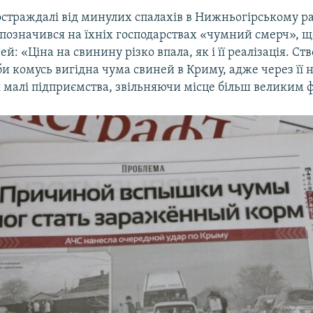
остраждалі від минулих спалахів в Нижньогірському р
 позначився на їхніх господарствах «чумний смерч», щ
ей: «Ціна на свинину різко впала, як і її реалізація. С
и комусь вигідна чума свиней в Криму, адже через її 
 малі підприємства, звільняючи місце більш великим 