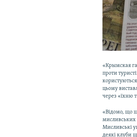
«Крымская га
проти туристі
користуються 
цьому вистав
через «їхню т
«Відомо, що 
мисливських к
Мисливські уг
деякі клуби щ