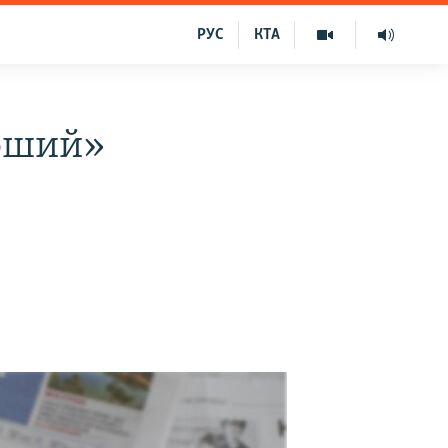
РУС
КТА
роший»