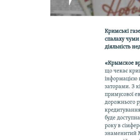
Кримські газ
спалаху чуми 
діяльність не
«Крымское в
що чекає крим
інформацією 
заторами. З к
примусової е
дорожнього р
кредитування
буде доступна
року в сімфе
знаменитий М