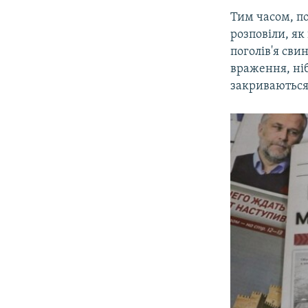
Тим часом, п
розповіли, як
поголів'я свин
враження, ніб
закриваються