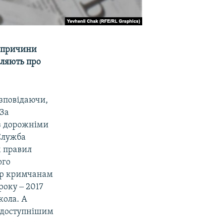
о причини
мляють про
озповідаючи,
 За
 з дорожніми
 Служба
м правил
ого
пер кримчанам
року ‒ 2017
кола. А
 доступнішим