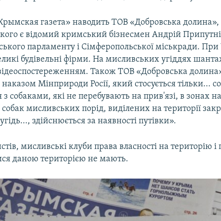
Крымская газета» наводить ТОВ «Добровська долина», 
якого є відомий кримський бізнесмен Андрій Припутні
ського парламенту і Сімферопольської міськради. При 
еликі будівельні фірми. На мисливських угіддях шанта
ідеоспостереженням. Також ТОВ «Добровська долина»
наказом Мінприроди Росії, який стосується тільки... со
з собаками, які не перебувають на прив'язі, в зонах н
 собак мисливських порід, виділених на території зак
гідь..., здійснюється за наявності путівки».
тів, мисливські клуби права власності на територію і 
ся даною територією не мають.