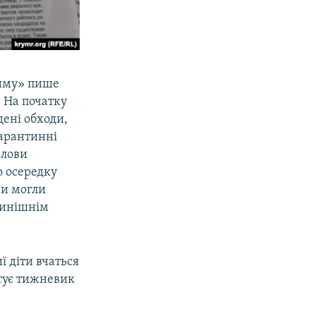
риму» пише
 На початку
дені обходи,
карантинні
олови
 осередку
ни могли
нинішнім
ї діти вчаться
итує тижневик