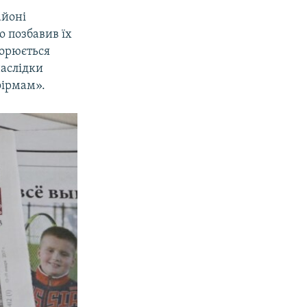
айоні
о позбавив їх
творюється
наслідки
фірмам».