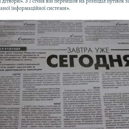
ї дітвори». З 1 січня він перейшов на розподіл путівок
аної інформаційної системи».