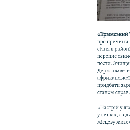
«Крымський 
про причини 
січня в район
перепис свине
пости. Знищен
Держкомветер
африканської
придбати зар
станом справ
«Настрій у лю
у вишах, а єд
місцеву жите