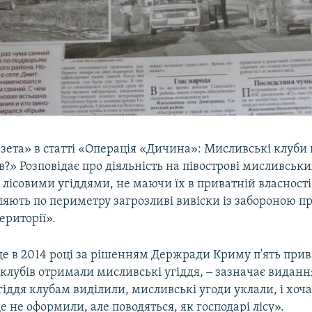
зета» в статті «Операція «Дичина»: Мисливські клуби
в?» Розповідає про діяльність на півострові мисливських
лісовими угіддями, не маючи їх в приватній власності
ляють по периметру загрозливі вивіски із забороною п
ериторії».
ще в 2014 році за рішенням Держради Криму п'ять при
лубів отримали мисливські угіддя, ‒ зазначає видання
іддя клубам виділили, мисливські угоди уклали, і хоча
е не оформили, але поводяться, як господарі лісу».