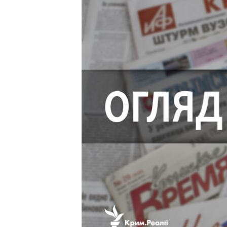
ВІДЕОУРОКИ «ELIFBE»
СВІДЧЕННЯ ОКУПАЦІЇ
УКРАЇНСЬКА ПРОБЛЕМА КРИМУ
ІНФОГРАФІКА