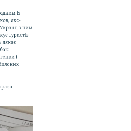
одним із
ков, екс-
Україні з ним
жує туристів
 лякає
бак:
агонки і
ріплених
права