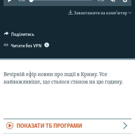
0:00
4:59
ВІДЕОУРОКИ «ELIFBE»
Русский
Завантажити на комп'ютер
СВІДЧЕННЯ ОКУПАЦІЇ
Qırımtatar
УКРАЇНСЬКА ПРОБЛЕМА КРИМУ
Поділитись
ДОЛУЧАЙСЯ!
ІНФОГРАФІКА
Читати без VPN
Усі сайти RFE/RL
Вечірній ефір новин про події в Криму. Усе
найважливіше, що сталося станом на цю годину.
ПОКАЗАТИ ТБ ПРОГРАМИ