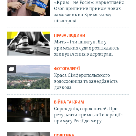
«Крим – не Росія»: маркетплейс
Ozon припинив прийом нових
замовлень на Кримському
півострові
ПРАВА ЛЮДИНИ
Мить – і ти шпигун. Як у
кримських судах розглядають
звинувачення в держзраді
ФОТОГАЛЕРЕЇ
Краса Сімферопольського
водосховища та занедбаність
довкола
ВІЙНА ТА КРИМ
Сорок днів, сорок ночей. Про
результати кримської операції з
примусу Росії до миру
ПОЛІТИКА