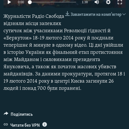
0:00
1:38
ВІДЕОУРОКИ «ELIFBE»
Русский
Завантажити на комп'ютер
СВІДЧЕННЯ ОКУПАЦІЇ
Журналісти Радіо Свобода
Qırımtatar
відзняли місця запеклих
УКРАЇНСЬКА ПРОБЛЕМА КРИМУ
сутичок між учасниками Революції гідності й
ДОЛУЧАЙСЯ!
ІНФОГРАФІКА
«Беркутом» 18-19 лютого 2014 року й поєднали
теперішнє й минуле в одному відео. Ці дні увійшли
в історію України як фінальний етап протистояння
між Майданом і силовиками президента
Усі сайти RFE/RL
Януковича, а також як початок масових убивств
майданівців. За даними прокуратури, протягом 18 і
19 лютого 2014 року в центрі Києва загинули 26
людей і понад 700 були поранені.
Поділитись
Читати без VPN