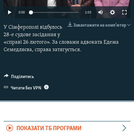
ВІДЕОУРОКИ «ELIFBE»
Русский
0:00
1:03
СВІДЧЕННЯ ОКУПАЦІЇ
Qırımtatar
Завантажити на комп'ютер
У Сімферополі відбулось
УКРАЇНСЬКА ПРОБЛЕМА КРИМУ
28-е судове засідання у
ДОЛУЧАЙСЯ!
ІНФОГРАФІКА
«справі 26 лютого». За словами адвоката Едема
Семедляєва, справа затягується.
Усі сайти RFE/RL
Поділитись
Читати без VPN
ПОКАЗАТИ ТБ ПРОГРАМИ