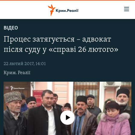
Доступність
посилання
Перейти
ВІДЕО
до
НОВИНИ
Процес затягується – адвокат
основного
ВОДА.КРИМ
матеріалу
після суду у «справі 26 лютого»
ВІДЕО ТА ФОТО
Перейти
до
22 лютий 2017, 14:01
ПОЛІТИКА
основної
Крим. Реалії
БЛОГИ
навігації
Перейти
ПОГЛЯД
до
ІНТЕРВ'Ю
пошуку
ВСЕ ЗА ДЕНЬ
No media source currently available
СПЕЦПРОЕКТИ
ЯК ОБІЙТИ БЛОКУВАННЯ
ДЕПОРТАЦІЯ