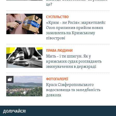
це?
СУСПІЛЬСТВО
«Крим – не Росія»: маркетплейс
Ozon припинив прийом нових
замовлень на Кримському
півострові
ПРАВА ЛЮДИНИ
Мить – і ти шпигун. Як у
кримських судах розглядають
звинувачення в держзраді
ФОТОГАЛЕРЕЇ
Краса Сімферопольського
водосховища та занедбаність
довкола
ДОЛУЧАЙСЯ!