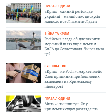
ПРАВА ЛЮДИНИ
«Крим – єдиний регіон, де
українці – меншість»: дискусія
навколо нової пам'ятної дати
ВІЙНА ТА КРИМ
Російська влада обіцяє закрити
морський шлях українським
БпЛА до Севастополя. Чи реально
це?
СУСПІЛЬСТВО
«Крим – не Росія»: маркетплейс
Ozon припинив прийом нових
замовлень на Кримському
півострові
ПРАВА ЛЮДИНИ
Мить – і ти шпигун. Як у
кримських судах розглядають