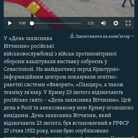
ВІДЕОУРОКИ «ELIFBE»
Русский
СВІДЧЕННЯ ОКУПАЦІЇ
Qırımtatar
0:00
1:21
УКРАЇНСЬКА ПРОБЛЕМА КРИМУ
Завантажити на комп'ютер
У «День захисника
ДОЛУЧАЙСЯ!
ІНФОГРАФІКА
Вітчизни» російські
військовослужбовці з військ протиповітряної
оборони влаштували виставку озброєнь у
Усі сайти RFE/RL
Севастополі. На майданчику перед Культурно-
інформаційним центром показували зенітно-
ракетні системи «Фаворит», «Панцир», а також
техніку зв'язку. У Криму 23 лютого відзначають
російське свято – «День захисника Вітчизни». Цей
день в Росії та анексованому нею Криму оголошено
вихідним. День захисника Вітчизни, який
відзначають 23 лютого, був встановлений в РРФСР
27 січня 1922 року, коли було опубліковано