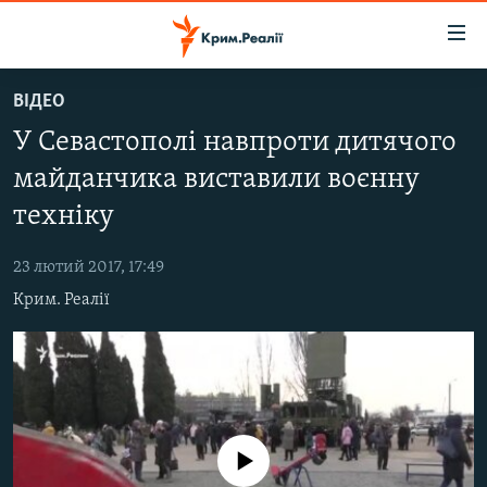
Доступність
посилання
Перейти
ВІДЕО
до
НОВИНИ
У Севастополі навпроти дитячого
основного
ВОДА.КРИМ
матеріалу
майданчика виставили воєнну
ВІДЕО ТА ФОТО
Перейти
техніку
до
ПОЛІТИКА
основної
23 лютий 2017, 17:49
БЛОГИ
навігації
Крим. Реалії
Перейти
ПОГЛЯД
до
ІНТЕРВ'Ю
пошуку
ВСЕ ЗА ДЕНЬ
СПЕЦПРОЕКТИ
No media source currently available
ЯК ОБІЙТИ БЛОКУВАННЯ
ДЕПОРТАЦІЯ