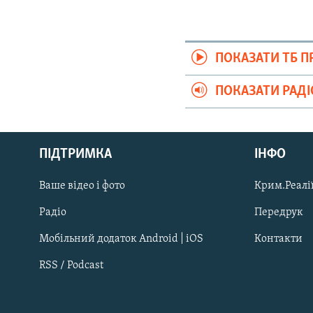
ПОКАЗАТИ ТБ 
ПОКАЗАТИ РАД
Русский
Qırımtatar
ПІДТРИМКА
ІНФО
Ваше відео і фото
Крим.Реалії
ДОЛУЧАЙСЯ!
Радіо
Передрук
Мобільний додаток Android | iOS
Контакти
RSS / Podcast
Усі сайти RFE/RL