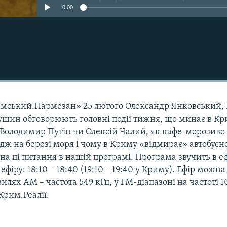
0:00
имський.Пармезан» 25 лютого Олександр Янковський,
рушин обговорюють головні події тижня, що минає в Кр
 Володимир Путін чи Олексій Чалий, як кафе-морозиво
дж на березі моря і чому в Криму «відмирає» автобусн
 на ці питання в нашій програмі. Програма звучить в еф
 ефіру: 18:10 – 18:40 (19:10 – 19:40 у Криму). Ефір можна
илях АМ – частота 549 кГц, у FM-діапазоні на частоті 1
Крим.Реалії.