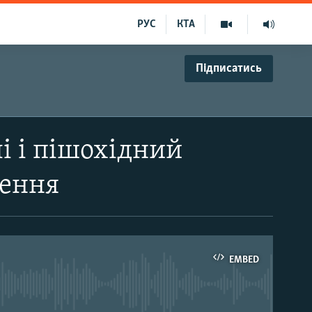
РУС
КТА
Підписатись
і і пішохідний
чення
EMBED
able