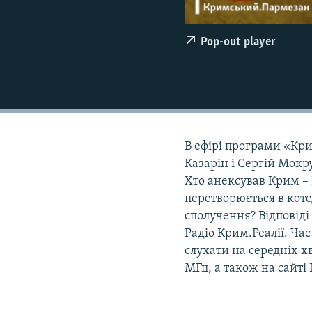
ВІДЕОУРОКИ «ELIFBE»
СВІДЧЕННЯ ОКУПАЦІЇ
Pop-out player
УКРАЇНСЬКА ПРОБЛЕМА КРИМУ
ІНФОГРАФІКА
В ефірі програми «Кр
Казарін і Сергій Мок
Хто анексував Крим –
перетворюється в коте
сполучення? Відповіді
Радіо Крим.Реалії. Час
слухати на середніх хв
МГц, а також на сайті 