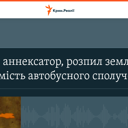
ПІДПИСАТИСЬ
аннексатор, розпил земл
Підписатись
мість автобусного сполу
No media source currently avail