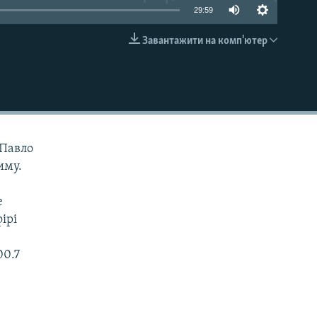
29:59
Завантажити на комп'ютер
EMBED
 Павло
иму.
е
ірі
00.7