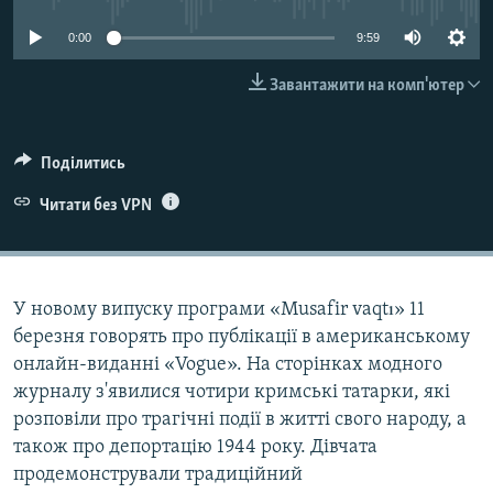
ВІДЕОУРОКИ «ELIFBE»
Русский
0:00
9:59
СВІДЧЕННЯ ОКУПАЦІЇ
Qırımtatar
Завантажити на комп'ютер
УКРАЇНСЬКА ПРОБЛЕМА КРИМУ
ДОЛУЧАЙСЯ!
ІНФОГРАФІКА
Поділитись
Читати без VPN
Усі сайти RFE/RL
У новому випуску програми «Musafir vaqtı» 11
березня говорять про публікації в американському
онлайн-виданні «Vogue». На сторінках модного
журналу з'явилися чотири кримські татарки, які
розповіли про трагічні події в житті свого народу, а
також про депортацію 1944 року. Дівчата
продемонстрували традиційний