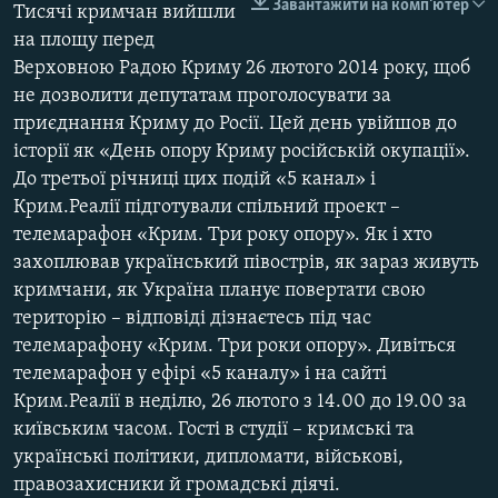
Завантажити на комп'ютер
Тисячі кримчан вийшли
ВІДЕОУРОКИ «ELIFBE»
Русский
на площу перед
СВІДЧЕННЯ ОКУПАЦІЇ
Верховною Радою Криму 26 лютого 2014 року, щоб
Qırımtatar
не дозволити депутатам проголосувати за
УКРАЇНСЬКА ПРОБЛЕМА КРИМУ
приєднання Криму до Росії. Цей день увійшов до
ДОЛУЧАЙСЯ!
ІНФОГРАФІКА
історії як «День опору Криму російській окупації».
До третьої річниці цих подій «5 канал» і
Крим.Реалії підготували спільний проект –
телемарафон «Крим. Три року опору». Як і хто
Усі сайти RFE/RL
захоплював український півострів, як зараз живуть
кримчани, як Україна планує повертати свою
територію – відповіді дізнаєтесь під час
телемарафону «Крим. Три роки опору». Дивіться
телемарафон у ефірі «5 каналу» і на сайті
Крим.Реалії в неділю, 26 лютого з 14.00 до 19.00 за
київським часом. Гості в студії – кримські та
українські політики, дипломати, військові,
правозахисники й громадські діячі.