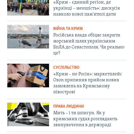
«Крим – єдиний регіон, де
українці – меншість»: дискусія
навколо нової пам'ятної дати
ВІЙНА ТА КРИМ
Російська влада обіцяє закрити
морський шлях українським
БпЛА до Севастополя. Чи реально
це?
СУСПІЛЬСТВО
«Крим – не Росія»: маркетплейс
Ozon припинив прийом нових
замовлень на Кримському
півострові
ПРАВА ЛЮДИНИ
Мить – і ти шпигун. Як у
кримських судах розглядають
звинувачення в держзраді