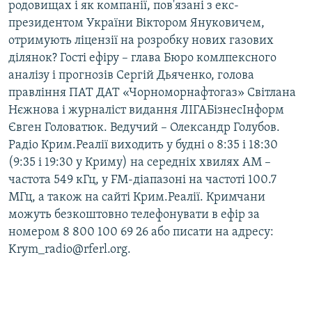
родовищах і як компанії, пов'язані з екс-
президентом України Віктором Януковичем,
отримують ліцензії на розробку нових газових
ділянок? Гості ефіру – глава Бюро комлпексного
аналізу і прогнозів Сергій Дьяченко, голова
правління ПАТ ДАТ «Чорноморнафтогаз» Світлана
Нєжнова і журналіст видання ЛІГАБізнесІнформ
Євген Головатюк. Ведучий – Олександр Голубов.
Радіо Крим.Реалії виходить у будні о 8:35 і 18:30
(9:35 і 19:30 у Криму) на середніх хвилях АМ –
частота 549 кГц, у FM-діапазоні на частоті 100.7
МГц, а також на сайті Крим.Реалії. Кримчани
можуть безкоштовно телефонувати в ефір за
номером 8 800 100 69 26 або писати на адресу:
Krym_radio@rferl.org.