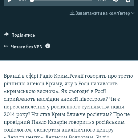
0:00
21:47
ВІДЕОУРОКИ «ELIFBE»
Русский
Завантажити на комп'ютер
СВІДЧЕННЯ ОКУПАЦІЇ
Qırımtatar
УКРАЇНСЬКА ПРОБЛЕМА КРИМУ
Поділитись
ДОЛУЧАЙСЯ!
ІНФОГРАФІКА
Читати без VPN
Усі сайти RFE/RL
Вранці в ефірі Радіо Крим.Реалії говорять про третю
річницю анексії Криму, яку в Росії називають
«кримською весною». Як сьогодні в Росії
сприймають наслідки анексії півострова? Чи є
переосмислення у російського суспільства подій
2014 року? Чи став Крим ближче росіянам? Про це
провідний Павло Казарін говорить з російським
соціологом, експертом аналітичного центру
«Левада центр» Денисом Волковим. Радіо