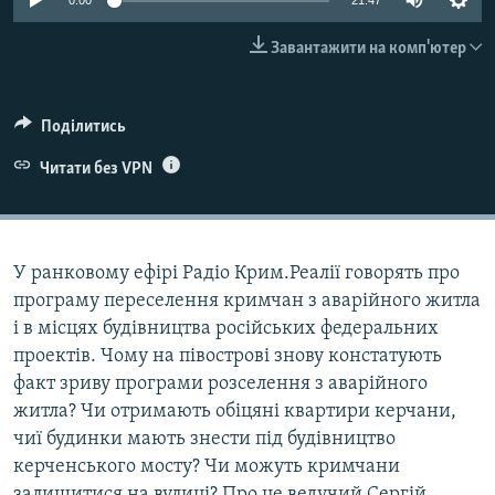
0:00
21:47
ВІДЕОУРОКИ «ELIFBE»
Русский
Завантажити на комп'ютер
СВІДЧЕННЯ ОКУПАЦІЇ
Qırımtatar
УКРАЇНСЬКА ПРОБЛЕМА КРИМУ
Поділитись
ДОЛУЧАЙСЯ!
ІНФОГРАФІКА
Читати без VPN
Усі сайти RFE/RL
У ранковому ефірі Радіо Крим.Реалії говорять про
програму переселення кримчан з аварійного житла
і в місцях будівництва російських федеральних
проектів. Чому на півострові знову констатують
факт зриву програми розселення з аварійного
житла? Чи отримають обіцяні квартири керчани,
чиї будинки мають знести під будівництво
керченського мосту? Чи можуть кримчани
залишитися на вулиці? Про це ведучий Сергій