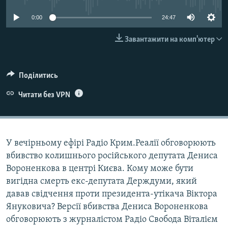
ВІДЕОУРОКИ «ELIFBE»
Русский
0:00
24:47
СВІДЧЕННЯ ОКУПАЦІЇ
Qırımtatar
Завантажити на комп'ютер
УКРАЇНСЬКА ПРОБЛЕМА КРИМУ
ДОЛУЧАЙСЯ!
ІНФОГРАФІКА
Поділитись
Читати без VPN
Усі сайти RFE/RL
У вечірньому ефірі Радіо Крим.Реалії обговорюють
вбивство колишнього російського депутата Дениса
Вороненкова в центрі Києва. Кому може бути
вигідна смерть екс-депутата Держдуми, який
давав свідчення проти президента-утікача Віктора
Януковича? Версії вбивства Дениса Вороненкова
обговорюють з журналістом Радіо Свобода Віталієм