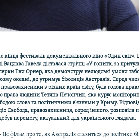
ає
кінця
фестиваль
документального
кіно
«Один
світ».
і
Вацлава
Гавела
дісталася
стрічці
«У
гонитві
за
притул
серки
Еви
Орнер, яка
демонструє
нелюдські
умови
таб
хому
океані, де
утримує
біженців Австралія. Серед
чле
правозахисники
з
різних
країн
світу, була голова
прав
о
права
людини
Тетяна
Печончик, яка
курує
монітори
ободою
слова
та
політичними
в’язнями
у
Криму.
Відпов
діо
Свобода
,
правозахисниця, серед
іншого, розповіла
п
добув
перемогу, актуальний
для
українського
глядача.
– Це фільм про те, як Австралія ставиться до політики бі