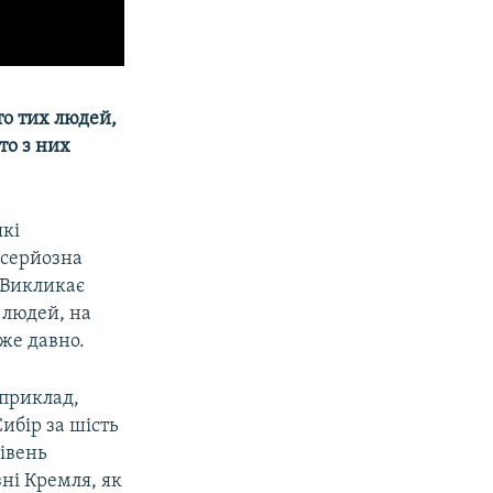
то
тих
людей,
то
з
них
які
 серйозна
. Викликає
х людей, на
же давно.
априклад,
Сибір за шість
рівень
зні Кремля, як