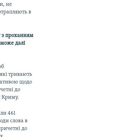
и, не
отрапляють в
у з проханням
 може далі
об
 які тривають
ціативою щодо
ичетні до
у Криму.
ли 461
оди слова в
причетні до
ох