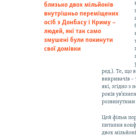
близько двох мільйонів
внутрішньо переміщених
осіб з Донбасу і Криму –
людей, які так само
змушені були покинути
свої домівки
ред.). Те, що
викривачів – 
які, згідно з
років ув’язне
розвинутими 
Цей фільм пор
питання конфл
двох мільйоні