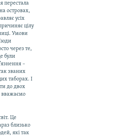
ія перестала
на островах,
авляє усіх
спричиняє цілу
ниці. Умови
 Люди
сто через те,
це були
в’язнення –
 так званих
их таборах. І
ти до двох
ми вважаємо
віт. Це
араз близько
дей, які так