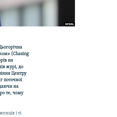
 Цьогорічна
ком» (Chasing
орів
на
нів
журі, до
ління
Центру
нг
поточної
ідаючи
на
ро
те, чому
женців і ті