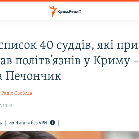
список 40 суддів, які пр
ав політв’язнів у Криму 
а Печончик
Радіо Свобода
, 13:31
ь
Читати без VPN