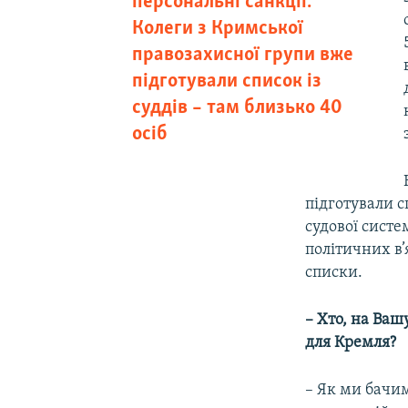
персональні санкції.
Колеги з Кримської
правозахисної групи вже
підготували список із
суддів – там близько 40
осіб
підготували с
судової систе
політичних в’
списки.
–
Хто, на
Ваш
для
Кремля?
– Як ми бачим