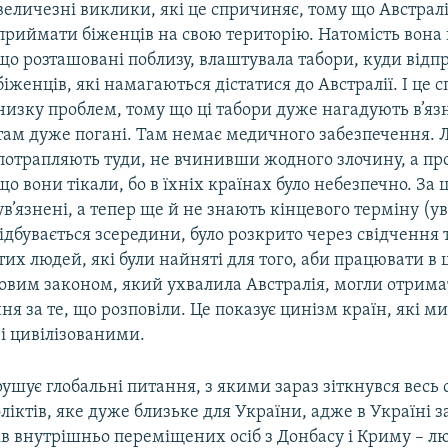
величезні виклики, які це спричиняє, тому що Австрал
приймати біженців на свою територію. Натомість вона 
що розташовані поблизу, влаштувала табори, куди відпр
біженців, які намагаються дістатися до Австралії. І це 
низку проблем, тому що ці табори дуже нагадують в’яз
там дуже погані. Там немає медичного забезпечення.
потрапляють туди, не вчинивши жодного злочину, а про
що вони тікали, бо в їхніх країнах було небезпечно. За 
ув’язнені, а тепер ще й не знають кінцевого терміну (у
 відбувається зсередини, було розкрито через свідчення
тих людей, які були найняті для того, аби працювати в ц
 новим законом, який ухвалила Австралія, могли отрима
ння за те, що розповіли. Це показує цинізм країн, які 
і цивілізованими.
ушує глобальні питання, з якими зараз зіткнувся весь с
іктів, яке дуже близьке для України, адже в Україні з
в внутрішньо переміщених осіб з Донбасу і Криму – лю