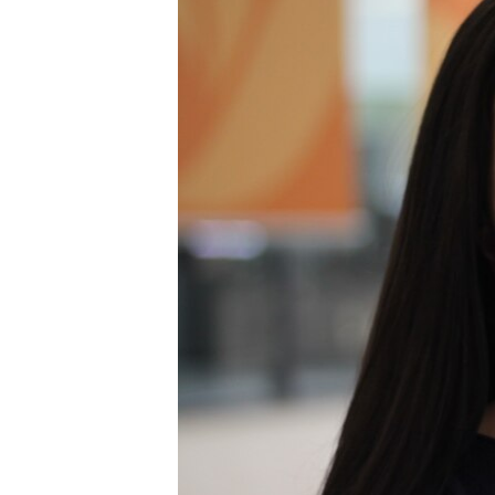
ВІДЕОУРОКИ «ELIFBE»
СВІДЧЕННЯ ОКУПАЦІЇ
УКРАЇНСЬКА ПРОБЛЕМА КРИМУ
ІНФОГРАФІКА