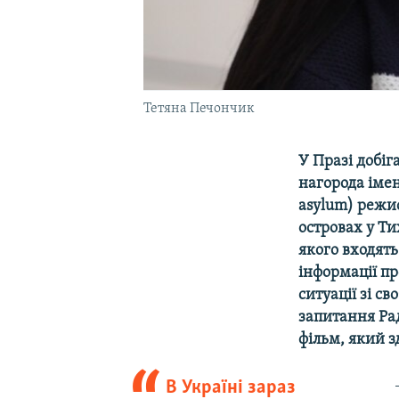
Тетяна Печончик
У
Празі
добіг
нагорода
ім
ен
asylum) режи
островах
у
Ти
якого
входять
інформації
пр
ситуації
зі
св
запитання
Ра
фільм, який
з
В Україні зараз