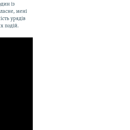
один із
власне, мені
ість урядів
х подій.