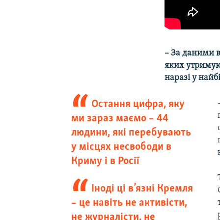
–
За
даними
яких
утриму
наразі
у
найб
Остання цифра, яку
ми зараз маємо – 44
людини, які перебувають
у місцях несвободи в
Криму і в Росії
Іноді ці в’язні Кремля
– це навіть не активісти,
не журналісти, не