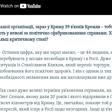
в
ашої
організації, зараз
у
Криму
39 в’язнів
Кремля
– тоб
ють
у
неволі
за
політично
сфабрикованими
справами. Х
ільш
критичному
стані?
– Остання цифра, яку ми зараз маємо, – це 44 людини, 
перебувають у місцях несвободи в Криму і в Росії. Дуже
ситуація із Станіславом Клихом, який переніс тортури
побоювання його психічне здоров’я. І він є одним із ти
необхідності звільнення яких ми наголошували вже ду
Так само дуже великі терміни ув’язнення отримали, н
Олег Сенцов, якому дали 20 років і якого відправили в 
тисяч кілометрів від Криму. Це, звичайно, показує той 
репресій, який існує в Росії щодо незгодних. Іноді ці в’я