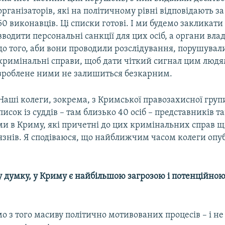
організаторів, які на політичному рівні відповідають за 
50 виконавців. Ці списки готові. І ми будемо закликати
вводити персональні санкції для цих осіб, а органи влад
до того, аби вони проводили розслідування, порушувал
кримінальні справи, щоб дати чіткий сигнал цим людя
зроблене ними не залишиться безкарним.
Наші колеги, зокрема, з Кримської правозахисної груп
писок із суддів – там близько 40 осіб – представників та
ми в Криму, які причетні до цих кримінальних справ 
язнів. Я сподіваюся, що найближчим часом колеги опуб
у
думку, у
Криму
є
найбільшою
загрозою
і
потенційно
о з того масиву політично мотивованих процесів – і не 