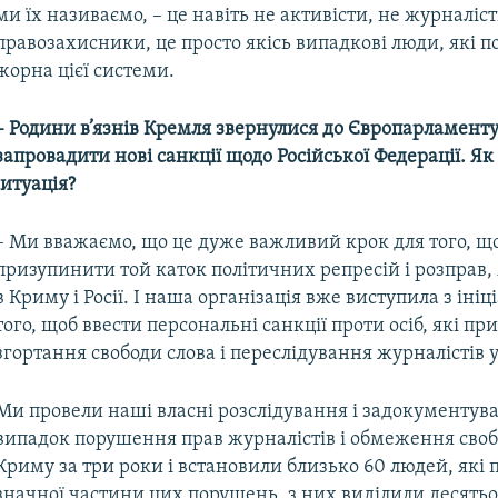
ми їх називаємо, – це навіть не активісти, не журналіст
правозахисники, це просто якісь випадкові люди, які п
жорна цієї системи.
– Родини в’язнів Кремля звернулися до Європарламент
запровадити нові санкції щодо Російської Федерації. Як
итуація?
– Ми вважаємо, що це дуже важливий крок для того, щ
призупинити той каток політичних репресій і розправ,
в Криму і Росії. І наша організація вже виступила з іні
того, щоб ввести персональні санкції проти осіб, які пр
згортання свободи слова і переслідування журналістів 
Ми провели наші власні розслідування і задокументува
випадок порушення прав журналістів і обмеження своб
Криму за три роки і встановили близько 60 людей, які 
значної частини цих порушень, з них виділили десять