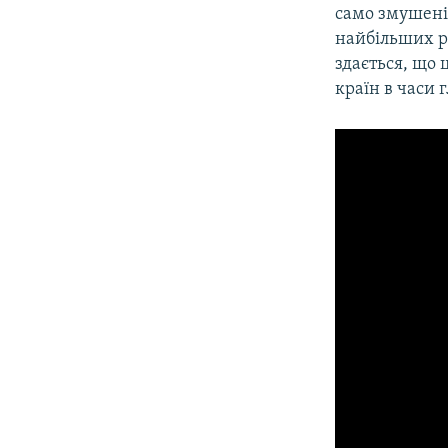
само змушені 
найбільших рі
здається, що 
країн в часи 