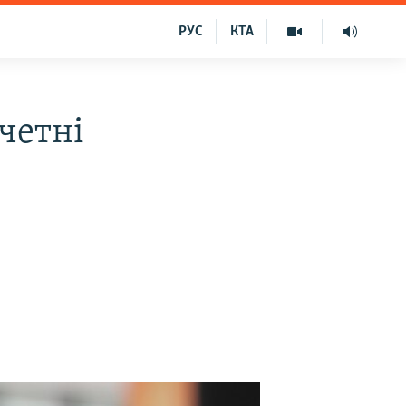
РУС
КТА
ичетні
–