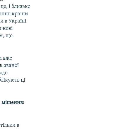
це, і близько
 інші країни
и в Україні
и нові
м, що
и вже
к званої
щодо
лікують ці
ю
мішенню
тільки в