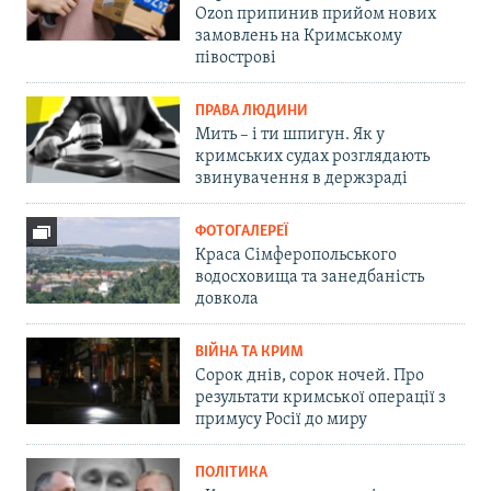
Ozon припинив прийом нових
замовлень на Кримському
півострові
ПРАВА ЛЮДИНИ
Мить – і ти шпигун. Як у
кримських судах розглядають
звинувачення в держзраді
ФОТОГАЛЕРЕЇ
Краса Сімферопольського
водосховища та занедбаність
довкола
ВІЙНА ТА КРИМ
Сорок днів, сорок ночей. Про
результати кримської операції з
примусу Росії до миру
ПОЛІТИКА