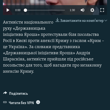
ВІДЕОУРОКИ «ELIFBE»
Русский
0:00
1:30
СВІДЧЕННЯ ОКУПАЦІЇ
Qırımtatar
Завантажити на комп'ютер
Активісти національного
УКРАЇНСЬКА ПРОБЛЕМА КРИМУ
руху «Державницька
ДОЛУЧАЙСЯ!
ІНФОГРАФІКА
ініціатива Яроша» протестували біля посольства
Росії в Києві проти анексії Криму з гаслом «Крим –
це Україна». За словами представника
«Державницької ініціативи Яроша» Андрія
Усі сайти RFE/RL
Шараскіна, активісти прийшли під російське
посольство для того, щоб нагадати про незаконну
анексію Криму.
Поділитись
Читати без VPN