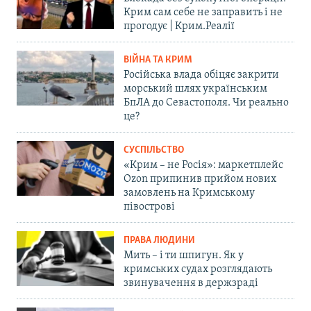
Крим сам себе не заправить і не
прогодує | Крим.Реалії
ВІЙНА ТА КРИМ
Російська влада обіцяє закрити
морський шлях українським
БпЛА до Севастополя. Чи реально
це?
СУСПІЛЬСТВО
«Крим – не Росія»: маркетплейс
Ozon припинив прийом нових
замовлень на Кримському
півострові
ПРАВА ЛЮДИНИ
Мить – і ти шпигун. Як у
кримських судах розглядають
звинувачення в держзраді