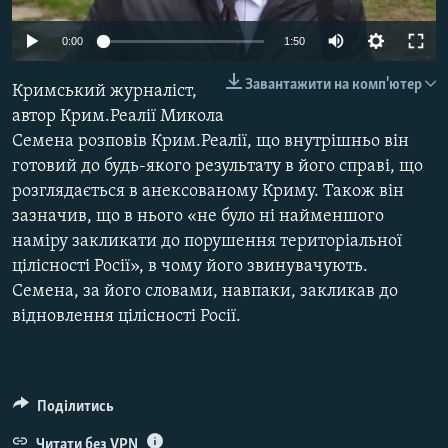
ВІДЕОУРОКИ «ELIFBE»
Русский
0:00
1:50
СВІДЧЕННЯ ОКУПАЦІЇ
Qırımtatar
Завантажити на комп'ютер
Кримський журналіст,
УКРАЇНСЬКА ПРОБЛЕМА КРИМУ
автор Крим.Реалії Микола
ДОЛУЧАЙСЯ!
ІНФОГРАФІКА
Семена розповів Крим.Реалії, що внутрішньо він
готовий до будь-якого результату в його справі, що
розглядається в анексованому Криму. Також він
зазначив, що в нього «не було ні найменшого
Усі сайти RFE/RL
наміру закликати до порушення територіальної
цілісності Росії», в чому його звинувачують.
Семена, за його словами, навпаки, закликав до
відновлення цілісності Росії.
Поділитись
Читати без VPN