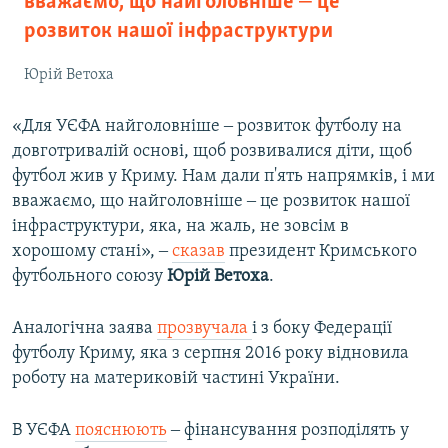
вважаємо, що найголовніше ‒ це
розвиток нашої інфраструктури
Юрій Ветоха
«Для УЄФА найголовніше ‒ розвиток футболу на
довготривалій основі, щоб розвивалися діти, щоб
футбол жив у Криму. Нам дали п'ять напрямків, і ми
вважаємо, що найголовніше ‒ це розвиток нашої
інфраструктури, яка, на жаль, не зовсім в
хорошому стані», ‒
сказав
президент Кримського
футбольного союзу
Юрій Ветоха
.
Аналогічна заява
прозвучала
і з боку Федерації
футболу Криму, яка з серпня 2016 року відновила
роботу на материковій частині України.
В УЄФА
пояснюють
‒ фінансування розподілять у