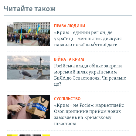
Читайте також
ПРАВА ЛЮДИНИ
«Крим – єдиний регіон, де
українці – меншість»: дискусія
навколо нової пам'ятної дати
ВІЙНА ТА КРИМ
Російська влада обіцяє закрити
морський шлях українським
БпЛА до Севастополя. Чи реально
це?
СУСПІЛЬСТВО
«Крим – не Росія»: маркетплейс
Ozon припинив прийом нових
замовлень на Кримському
півострові