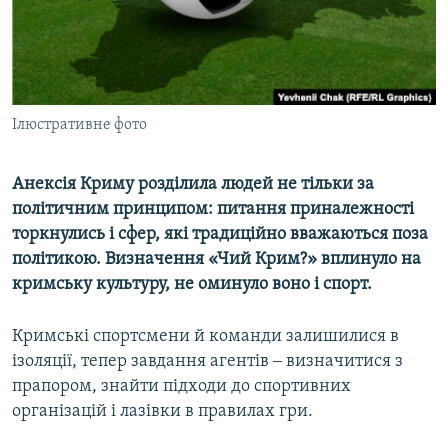
ВІДЕОУРОКИ «ELIFBE»
Русский
СВІДЧЕННЯ ОКУПАЦІЇ
Qırımtatar
УКРАЇНСЬКА ПРОБЛЕМА КРИМУ
ДОЛУЧАЙСЯ!
Ілюстративне фото
ІНФОГРАФІКА
Анексія Криму розділила людей не тільки за
політичним принципом: питання приналежності
Усі сайти RFE/RL
торкнулись і сфер, які традиційно вважаються поза
політикою. Визначення «Чий Крим?» вплинуло на
кримську культуру, не оминуло воно і спорт.
Кримські спортсмени й команди залишилися в
ізоляції, тепер завдання агентів ‒ визначитися з
прапором, знайти підходи до спортивних
організацій і лазівки в правилах гри.