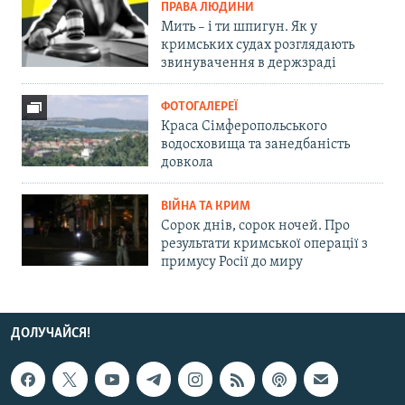
ПРАВА ЛЮДИНИ
Мить – і ти шпигун. Як у
кримських судах розглядають
звинувачення в держзраді
ФОТОГАЛЕРЕЇ
Краса Сімферопольського
водосховища та занедбаність
довкола
ВІЙНА ТА КРИМ
Сорок днів, сорок ночей. Про
результати кримської операції з
примусу Росії до миру
ДОЛУЧАЙСЯ!