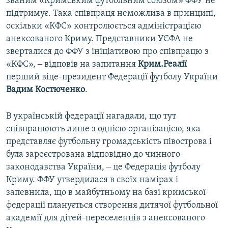
званим «Кримським футбольним союзом» ФФУ не
підтримує. Така співпраця неможлива в принципі,
оскільки «КФС» контролюється адміністрацією
анексованого Криму. Представники УЄФА не
зверталися до ФФУ з ініціативою про співпрацю з
«КФС», ‒ відповів на запитання
Крим.Реалії
перший віце-президент Федерації футболу України
Вадим Костюченко
.
В українській федерації нагадали, що тут
співпрацюють лише з однією організацією, яка
представляє футбольну громадськість півострова і
була зареєстрована відповідно до чинного
законодавства України, ‒ це Федерація футболу
Криму. ФФУ утвердилася в своїх намірах і
запевнила, що в майбутньому на базі кримської
федерації планується створення дитячої футбольної
академії для дітей-переселенців з анексованого