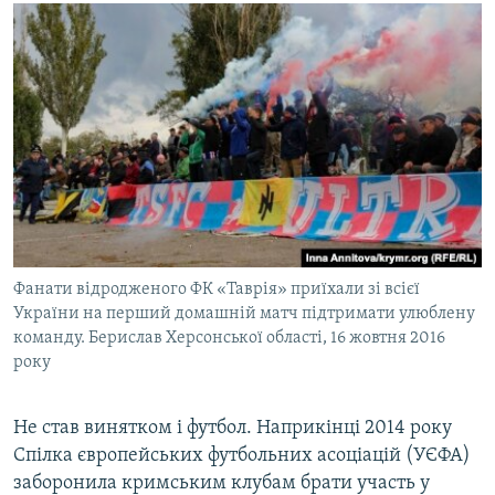
Фанати відродженого ФК «Таврія» приїхали зі всієї
України на перший домашній матч підтримати улюблену
команду. Берислав Херсонської області, 16 жовтня 2016
року
Не став винятком і футбол. Наприкінці 2014 року
Спілка європейських футбольних асоціацій (УЄФА)
заборонила кримським клубам брати участь у