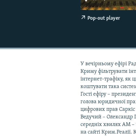
ВІДЕОУРОКИ «ELIFBE»
СВІДЧЕННЯ ОКУПАЦІЇ
Pop-out player
УКРАЇНСЬКА ПРОБЛЕМА КРИМУ
ІНФОГРАФІКА
У вечірньому ефірі Ра
Криму фільтрувати інт
інтернет-трафіку, як 
коштувати така систем
Гості ефіру – президе
голова юридичної пра
цифрових прав Саркіс
Ведучий – Олександр Го
середніх хвилях АМ – ч
на сайті Крим.Реалії.