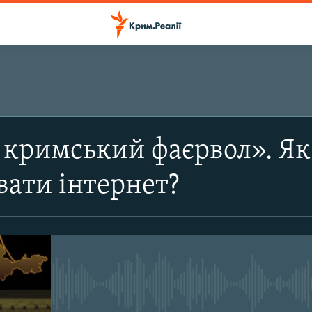
ПІДПИСАТИСЬ
кримський фаєрвол». Як 
Підписатись
ати інтернет?
No media source currently avail