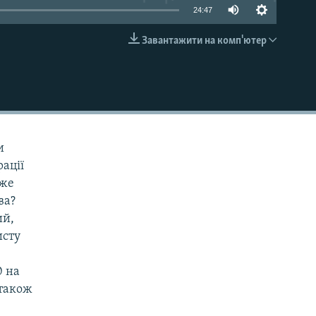
24:47
Завантажити на комп'ютер
EMBED
и
ації
оже
ва?
ий,
исту
.
0 на
 також