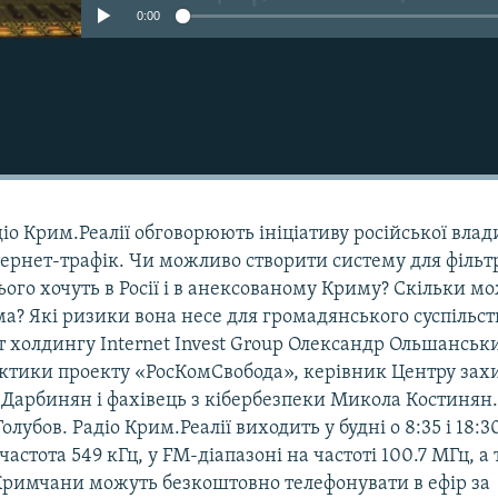
0:00
діо Крим.Реалії обговорюють ініціативу російської влад
ернет-трафік. Чи можливо створити систему для фільтр
цього хочуть в Росії і в анексованому Криму? Скільки м
а? Які ризики вона несе для громадянського суспільст
нт холдингу Internet Invest Group Олександр Ольшанськ
ктики проекту «РосКомСвобода», керівник Центру зах
 Дарбинян і фахівець з кібербезпеки Микола Костинян
лубов. Радіо Крим.Реалії виходить у будні о 8:35 і 18:3
астота 549 кГц, у FM-діапазоні на частоті 100.7 МГц, а
 Кримчани можуть безкоштовно телефонувати в ефір за