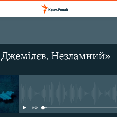
ПІДПИСАТИСЬ
 Джемілєв. Незламний»
Підписатись
No media source currently avail
0:00