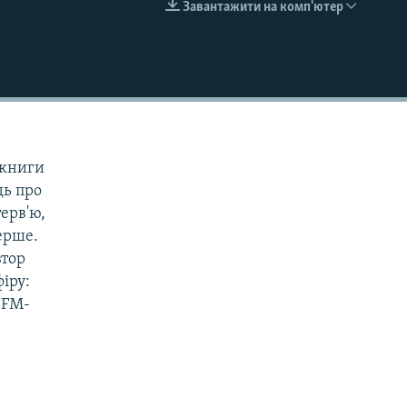
Завантажити на комп'ютер
EMBED
 книги
дь про
ерв'ю,
перше.
втор
фіру:
у FM-