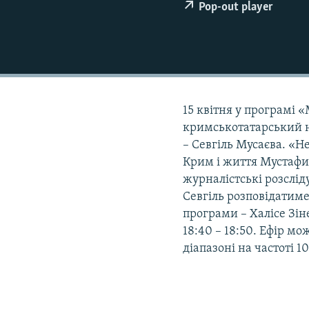
ВІДЕОУРОКИ «ELIFBE»
Pop-out player
СВІДЧЕННЯ ОКУПАЦІЇ
УКРАЇНСЬКА ПРОБЛЕМА КРИМУ
ІНФОГРАФІКА
15 квітня у програмі «
кримськотатарський на
– Севгіль Мусаєва. «Н
Крим і життя Мустафи 
журналістські розслід
Севгіль розповідатиме 
програми – Халісе Зіне
18:40 – 18:50. Ефір мо
діапазоні на частоті 1