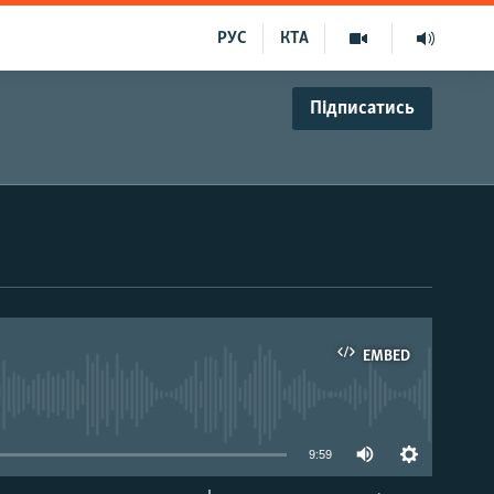
РУС
КТА
Підписатись
EMBED
able
9:59