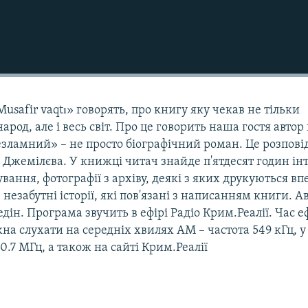
Musafir vaqtı» говорять, про книгу яку чекав не тільки
род, але і весь світ. Про це говорить наша гостя автор
езламний» – не просто біографічний роман. Це розпові
Джемілєва. У книжці читач знайде п'ятдесят годин інт
ування, фотографії з архіву, деякі з яких друкуються в
незабутні історії, які пов'язані з написанням книги. А
дін. Програма звучить в ефірі Радіо Крим.Реалії. Час е
жна слухати на середніх хвилях АМ – частота 549 кГц, 
00.7 МГц, а також на сайті Крим.Реалії