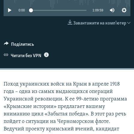
ВІДЕОУРОКИ «ELIFBE»
Русский
0:00
1:09:59
СВІДЧЕННЯ ОКУПАЦІЇ
Qırımtatar
Завантажити на комп'ютер
УКРАЇНСЬКА ПРОБЛЕМА КРИМУ
ДОЛУЧАЙСЯ!
ІНФОГРАФІКА
Поділитись
Читати без VPN
Усі сайти RFE/RL
Поход украинских войск на Крым в апреле 1918
года – одна из самых выдающихся операций
Украинской революции. К ее 99-летию программа
«Крымские истории» предлагает вашему
вниманию цикл «Забытая победа». В этот раз речь
пойдет о ситуации на Черноморском флоте.
Ведучий проекту кримський вчений, кандидат