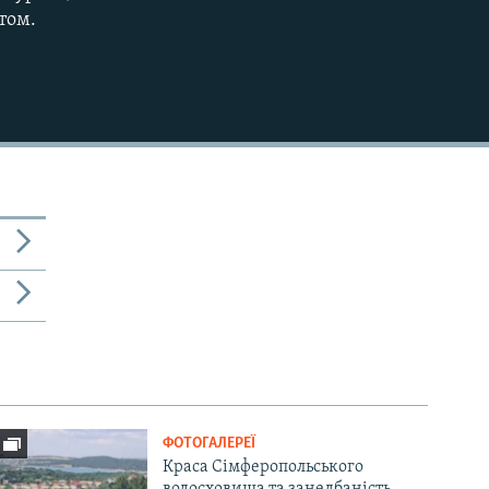
том.
ФОТОГАЛЕРЕЇ
Краса Сімферопольського
водосховища та занедбаність