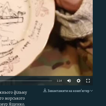
able
1:14
Завантажити на комп'ютер
жнього фільму
EMBED
го морського
Тимур Ященко.