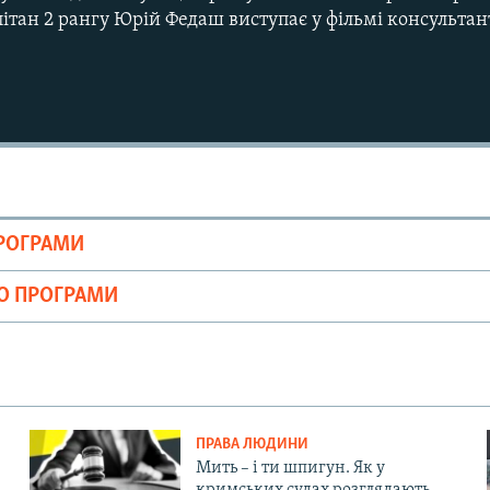
ітан 2 рангу Юрій Федаш виступає у фільмі консультан
ПРОГРАМИ
ІО ПРОГРАМИ
ПРАВА ЛЮДИНИ
Мить – і ти шпигун. Як у
кримських судах розглядають