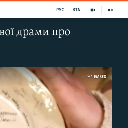
РУС
КТА
вої драми про
EMBED