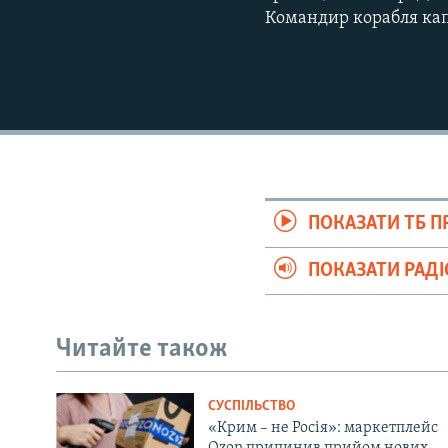
Командир корабля кап
ПОКАЗАТИ ТБ 
ПОКАЗАТИ РАД
Читайте також
СУСПІЛЬСТВО
«Крим – не Росія»: маркетплейс
Ozon припинив прийом нових