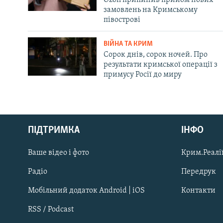
замовлень на Кримському
півострові
ВІЙНА ТА КРИМ
Сорок днів, сорок ночей. Про
результати кримської операції з
примусу Росії до миру
Русский
ПІДТРИМКА
ІНФО
Qırımtatar
Ваше відео і фото
Крим.Реалії
ДОЛУЧАЙСЯ!
Радіо
Передрук
Мобільний додаток Android | iOS
Контакти
RSS / Podcast