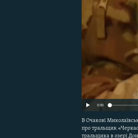
ВІДЕОУРОКИ «ELIFBE»
СВІДЧЕННЯ ОКУПАЦІЇ
УКРАЇНСЬКА ПРОБЛЕМА КРИМУ
ІНФОГРАФІКА
0:00
В Очакові Миколаївсь
про тральщик «Черкас
тральщика в озері Дон