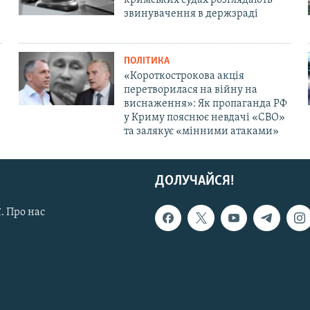
звинувачення в держзраді
ПОЛІТИКА
«Короткострокова акція
перетворилася на війну на
виснаження»: Як пропаганда РФ
у Криму пояснює невдачі «СВО»
та залякує «мінними атаками»
ДОЛУЧАЙСЯ!
. Про нас