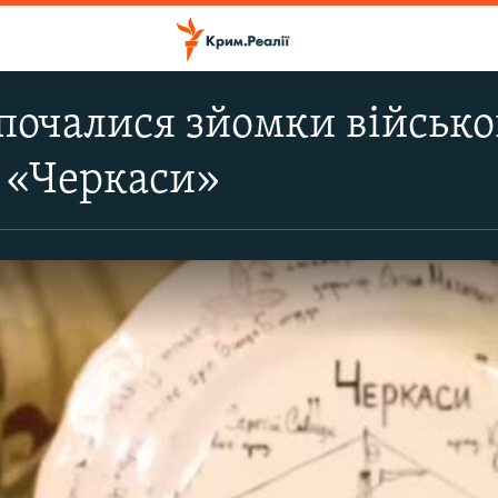
 почалися зйомки військо
 «Черкаси»