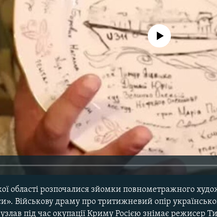
No media source currently avail
кої області розпочалися зйомки повнометражного худо
и». Військову драму про тритижневий опір українсько
узлав під час окупації Криму Росією знімає режисер 