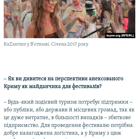
КаZантип у В'єтнамі. Січень 2017 року
‒ Як ви дивитеся на перспективи анексованого
Криму як майданчика для фестивалів?
‒ Будь-який подієвий туризм потребує підтримки ‒
або публіки, або держави й місцевих громад, так як
це дуже витратне, в більшості випадків ‒ збиткове
підприємство. Для проведення фестивалю потрібна
добре налагоджена логістика, а у Криму з цим