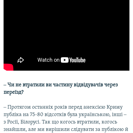
‒ Чи не втратили ви частину відвідувачів через
переїзд?
‒ Протягом останніх років перед анексією Криму
публіка на 75-80 відсотків була українською, інші ‒
з Росії, Білорусі. Так що когось втратили, когось
знайшли, але ми вирішили слідувати за публікою й