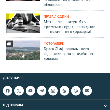
замовлень на Кримському
півострові
ПРАВА ЛЮДИНИ
Мить – і ти шпигун. Як у
кримських судах розглядають
звинувачення в держзраді
ФОТОГАЛЕРЕЇ
Краса Сімферопольського
водосховища та занедбаність
довкола
ДОЛУЧАЙСЯ!
ПІДТРИМКА