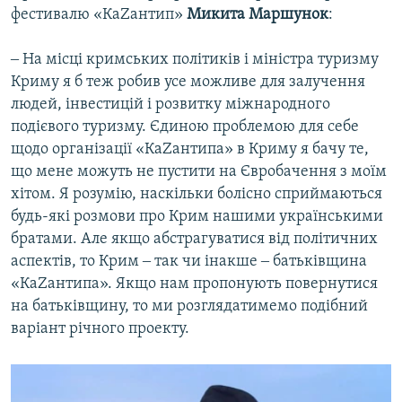
фестивалю «КаZантип»
Микита Маршунок
:
‒ На місці кримських політиків і міністра туризму
Криму я б теж робив усе можливе для залучення
людей, інвестицій і розвитку міжнародного
подієвого туризму. Єдиною проблемою для себе
щодо організації «КаZантипа» в Криму я бачу те,
що мене можуть не пустити на Євробачення з моїм
хітом. Я розумію, наскільки болісно сприймаються
будь-які розмови про Крим нашими українськими
братами. Але якщо абстрагуватися від політичних
аспектів, то Крим ‒ так чи інакше ‒ батьківщина
«КаZантипа». Якщо нам пропонують повернутися
на батьківщину, то ми розглядатимемо подібний
варіант річного проекту.