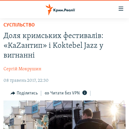
Доступність
посилання
Перейти
СУСПІЛЬСТВО
до
НОВИНИ
Доля кримських фестивалів:
основного
ВОДА.КРИМ
матеріалу
«КаZантип» і Koktebel Jazz у
ВІДЕО ТА ФОТО
Перейти
вигнанні
до
ПОЛІТИКА
основної
Сергій Мокрушин
БЛОГИ
навігації
Перейти
08 травень 2017, 22:30
ПОГЛЯД
до
ІНТЕРВ'Ю
Поділитись
Читати без VPN
пошуку
ВСЕ ЗА ДЕНЬ
СПЕЦПРОЕКТИ
ЯК ОБІЙТИ БЛОКУВАННЯ
ДЕПОРТАЦІЯ