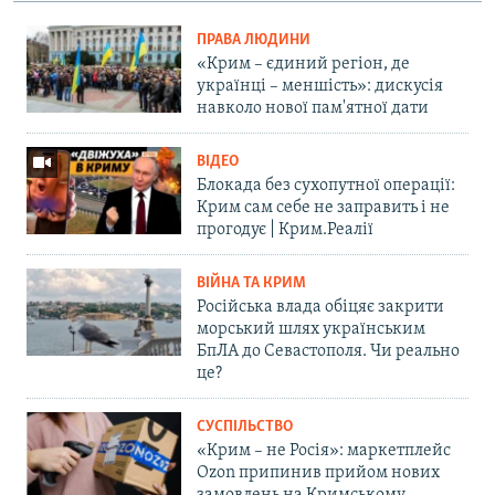
ПРАВА ЛЮДИНИ
«Крим – єдиний регіон, де
українці – меншість»: дискусія
навколо нової пам'ятної дати
ВІДЕО
Блокада без сухопутної операції:
Крим сам себе не заправить і не
прогодує | Крим.Реалії
ВІЙНА ТА КРИМ
Російська влада обіцяє закрити
морський шлях українським
БпЛА до Севастополя. Чи реально
це?
СУСПІЛЬСТВО
«Крим – не Росія»: маркетплейс
Ozon припинив прийом нових