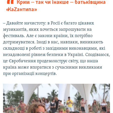
Крим ‒ так чи інакше ‒ батьківщина
«КаZантипа»
‒ Давайте начистоту: в Росії є багато цікавих
музикантів, яких хочеться запрошувати на
фестиваль. Але є закони країни, їх потрібно
дотримуватися. Іноді в нас, навпаки, виникають
складнощі в роботі з західними виконавцями, які
незадоволені рівнем безпеки в Україні. Сподіваюся,
це Євробачення продемонструє світу, що наша
країна може впоратися з сучасними викликами
при організації концертів.