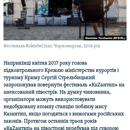
ВІДЕОУРОКИ «ELIFBE»
Русский
СВІДЧЕННЯ ОКУПАЦІЇ
Qırımtatar
УКРАЇНСЬКА ПРОБЛЕМА КРИМУ
ДОЛУЧАЙСЯ!
ІНФОГРАФІКА
Фестиваль Koktebel Jazz. Чорноморськ, 2016 рік
Наприкінці квітня 2017 року голова
Усі сайти RFE/RL
підконтрольного Кремлю міністерства курортів і
туризму Криму Сергій Стрельбицький
запропонував повернути фестиваль «КаZантип» на
анексований півострів. На думку чиновника,
організатори можуть використовувати
недобудовану атомну станцію поблизу мису
Казантип, якщо погодяться з вимогами російських
законів. Протягом останніх трьох років
«КаZантип» на півострові перебував під суворою