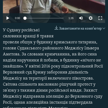
ВІДЕОУРОКИ «ELIFBE»
Русский
СВІДЧЕННЯ ОКУПАЦІЇ
Qırımtatar
0:00
1:26
УКРАЇНСЬКА ПРОБЛЕМА КРИМУ
Завантажити на комп'ютер
У Судаку російські
ДОЛУЧАЙСЯ!
ІНФОГРАФІКА
силовики вранці 8 травня
провели обшук у будинку кримського татарина,
голови Судакського районного Меджлісу Ільвера
Усі сайти RFE/RL
Аметова. За словами кримчанина, на його сина
наділи наручники й побили, в будинку «нічого не
знайшли». У квітні 2016 року підконтрольний Росії
Верховний суд Криму заборонив діяльність
Меджлісу на території включеного півострова.
Світова спільнота висловило рішучий протест у
зв'язку з такими діями російської влади. Захист
Меджлісу відправила апеляцію до Верховного суду
Росії, однак апеляційна інстанція підтвердила