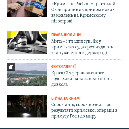
«Крим – не Росія»: маркетплейс
Ozon припинив прийом нових
замовлень на Кримському
півострові
ПРАВА ЛЮДИНИ
Мить – і ти шпигун. Як у
кримських судах розглядають
звинувачення в держзраді
ФОТОГАЛЕРЕЇ
Краса Сімферопольського
водосховища та занедбаність
довкола
ВІЙНА ТА КРИМ
Сорок днів, сорок ночей. Про
результати кримської операції з
примусу Росії до миру