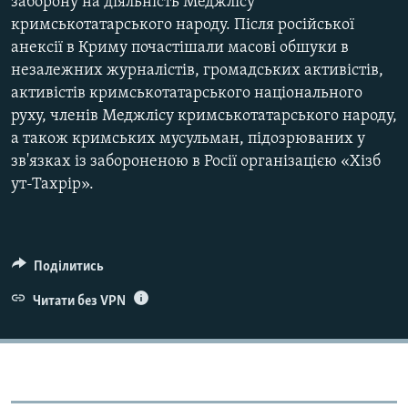
заборону на діяльність Меджлісу
кримськотатарського народу. Після російської
анексії в Криму почастішали масові обшуки в
незалежних журналістів, громадських активістів,
активістів кримськотатарського національного
руху, членів Меджлісу кримськотатарського народу,
а також кримських мусульман, підозрюваних у
зв'язках із забороненою в Росії організацією «Хізб
ут-Тахрір».
Поділитись
Читати без VPN