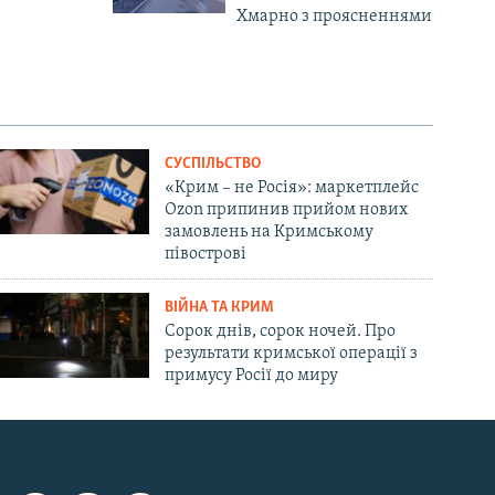
Хмарно з проясненнями
СУСПІЛЬСТВО
«Крим – не Росія»: маркетплейс
Ozon припинив прийом нових
замовлень на Кримському
півострові
ВІЙНА ТА КРИМ
Сорок днів, сорок ночей. Про
результати кримської операції з
примусу Росії до миру