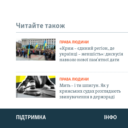
Читайте також
ПРАВА ЛЮДИНИ
«Крим – єдиний регіон, де
українці – меншість»: дискусія
навколо нової пам'ятної дати
ПРАВА ЛЮДИНИ
Мить – і ти шпигун. Як у
кримських судах розглядають
звинувачення в держзраді
Русский
ПІДТРИМКА
ІНФО
Qırımtatar