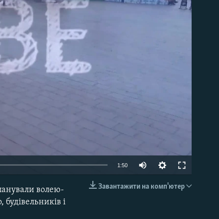
able
1:50
Завантажити на комп'ютер
опанували волею-
EMBED
 будівельників і