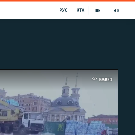
РУС
КТА
EMBED