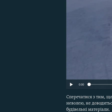
ВІДЕОУРОКИ «ELIFBE»
СВІДЧЕННЯ ОКУПАЦІЇ
УКРАЇНСЬКА ПРОБЛЕМА КРИМУ
ІНФОГРАФІКА
0:00
Сперечатися з тим, що
неволею, не доводитьс
будівельні матеріали.