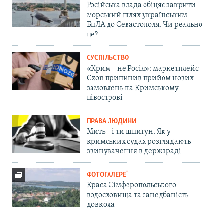
Російська влада обіцяє закрити
морський шлях українським
БпЛА до Севастополя. Чи реально
це?
СУСПІЛЬСТВО
«Крим – не Росія»: маркетплейс
Ozon припинив прийом нових
замовлень на Кримському
півострові
ПРАВА ЛЮДИНИ
Мить – і ти шпигун. Як у
кримських судах розглядають
звинувачення в держзраді
ФОТОГАЛЕРЕЇ
Краса Сімферопольського
водосховища та занедбаність
довкола