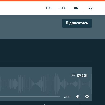
РУС
КТА
Підписатись
EMBED
able
24:47