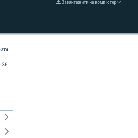
Завантажити на комп'ютер
EMBED
тота
 26