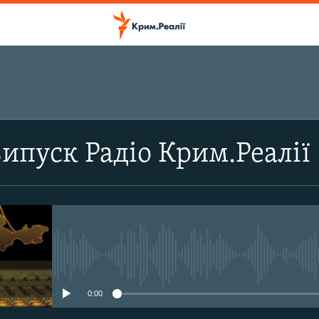
ПІДПИСАТИСЬ
випуск Радіо Крим.Реалії
Підписатись
No media source currently avail
0:00