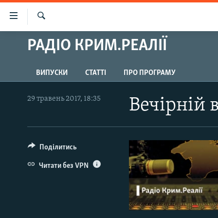
Доступність
посилання
Шукати
Перейти
РАДІО КРИМ.РЕАЛІЇ
НОВИНИ
до
ВОДА.КРИМ
основного
ВИПУСКИ
СТАТТІ
ПРО ПРОГРАМУ
матеріалу
ВІДЕО ТА ФОТО
Перейти
ПОЛІТИКА
до
29 травень 2017, 18:35
Вечірній 
основної
БЛОГИ
навігації
ПОГЛЯД
Перейти
до
Поділитись
ІНТЕРВ'Ю
пошуку
ВСЕ ЗА ДЕНЬ
Читати без VPN
СПЕЦПРОЕКТИ
ЯК ОБІЙТИ БЛОКУВАННЯ
ДЕПОРТАЦІЯ