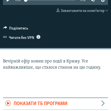
0:00
4:59
ВІДЕОУРОКИ «ELIFBE»
Русский
Завантажити на комп'ютер
СВІДЧЕННЯ ОКУПАЦІЇ
Qırımtatar
УКРАЇНСЬКА ПРОБЛЕМА КРИМУ
Поділитись
ДОЛУЧАЙСЯ!
ІНФОГРАФІКА
Читати без VPN
Усі сайти RFE/RL
Вечірній ефір новин про події в Криму. Усе
найважливіше, що сталося станом на цю годину.
ПОКАЗАТИ ТБ ПРОГРАМИ