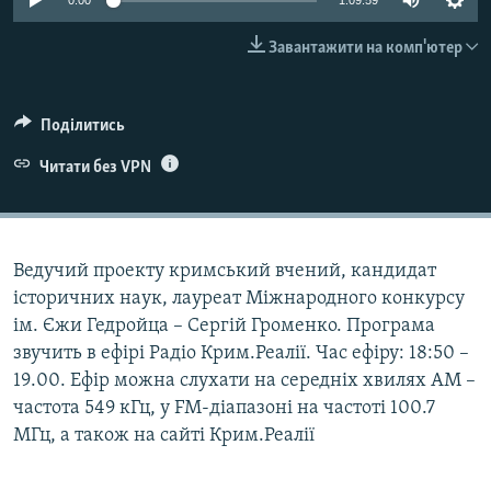
0:00
1:09:59
ВІДЕОУРОКИ «ELIFBE»
Русский
Завантажити на комп'ютер
СВІДЧЕННЯ ОКУПАЦІЇ
Qırımtatar
УКРАЇНСЬКА ПРОБЛЕМА КРИМУ
Поділитись
ДОЛУЧАЙСЯ!
ІНФОГРАФІКА
Читати без VPN
Усі сайти RFE/RL
Ведучий проекту кримський вчений, кандидат
історичних наук, лауреат Міжнародного конкурсу
ім. Єжи Гедройца – Сергій Громенко. Програма
звучить в ефірі Радіо Крим.Реалії. Час ефіру: 18:50 –
19.00. Ефір можна слухати на середніх хвилях АМ –
частота 549 кГц, у FM-діапазоні на частоті 100.7
МГц, а також на сайті Крим.Реалії