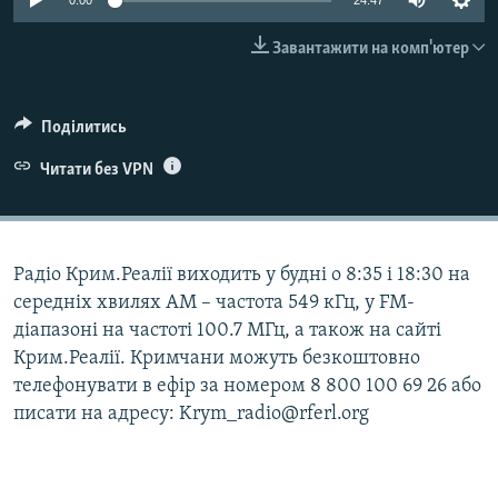
0:00
24:47
ВІДЕОУРОКИ «ELIFBE»
Русский
Завантажити на комп'ютер
СВІДЧЕННЯ ОКУПАЦІЇ
Qırımtatar
УКРАЇНСЬКА ПРОБЛЕМА КРИМУ
Поділитись
ДОЛУЧАЙСЯ!
ІНФОГРАФІКА
Читати без VPN
Усі сайти RFE/RL
Радіо Крим.Реалії виходить у будні о 8:35 і 18:30 на
середніх хвилях АМ – частота 549 кГц, у FM-
діапазоні на частоті 100.7 МГц, а також на сайті
Крим.Реалії. Кримчани можуть безкоштовно
телефонувати в ефір за номером 8 800 100 69 26 або
писати на адресу: Krym_radio@rferl.org