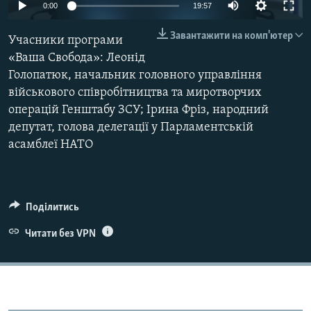
0:00
19:57
ВІДЕОУРОКИ «ELIFBE»
Русский
Завантажити на комп'ютер
СВІДЧЕННЯ ОКУПАЦІЇ
Учасники програми
Qırımtatar
«Ваша Свобода»: Леонід
УКРАЇНСЬКА ПРОБЛЕМА КРИМУ
Голопатюк, начальник головного управління
ДОЛУЧАЙСЯ!
ІНФОГРАФІКА
військового співробітництва та миротворчих
операцій Генштабу ЗСУ; Ірина Фріз, народний
депутат, голова делегації у Парламентській
асамблеї НАТО
Усі сайти RFE/RL
Поділитись
Читати без VPN