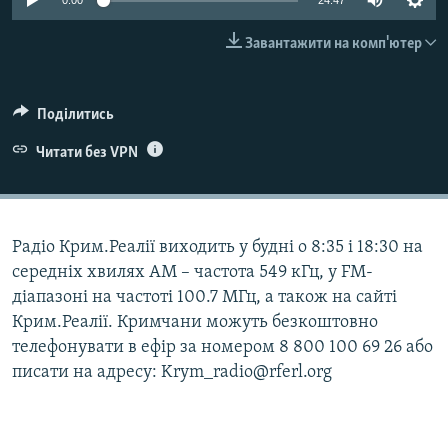
0:00
24:47
ВІДЕОУРОКИ «ELIFBE»
Русский
Завантажити на комп'ютер
СВІДЧЕННЯ ОКУПАЦІЇ
Qırımtatar
УКРАЇНСЬКА ПРОБЛЕМА КРИМУ
Поділитись
ДОЛУЧАЙСЯ!
ІНФОГРАФІКА
Читати без VPN
Усі сайти RFE/RL
Радіо Крим.Реалії виходить у будні о 8:35 і 18:30 на
середніх хвилях АМ – частота 549 кГц, у FM-
діапазоні на частоті 100.7 МГц, а також на сайті
Крим.Реалії. Кримчани можуть безкоштовно
телефонувати в ефір за номером 8 800 100 69 26 або
писати на адресу: Krym_radio@rferl.org