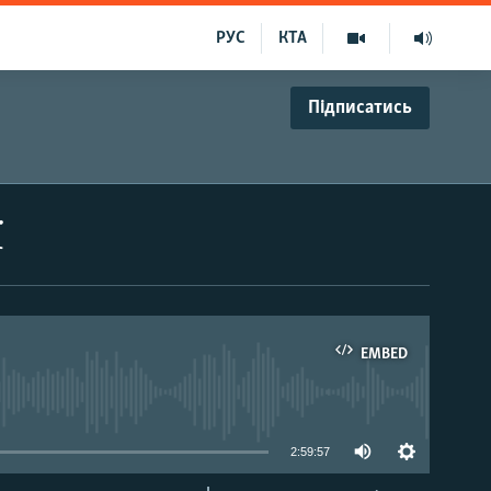
РУС
КТА
Підписатись
ї
EMBED
able
2:59:57