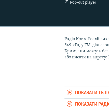
ВІДЕОУРОКИ «ELIFBE»
Pop-out player
СВІДЧЕННЯ ОКУПАЦІЇ
УКРАЇНСЬКА ПРОБЛЕМА КРИМУ
ІНФОГРАФІКА
Радіо Крим.Реалії вихо
549 кГц, у FM-діапазон
Кримчани можуть безк
або писати на адресу:
ПОКАЗАТИ ТБ 
ПОКАЗАТИ РАД