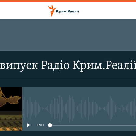
ПІДПИСАТИСЬ
випуск Радіо Крим.Реалі
Підписатись
No media source currently avail
0:00