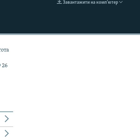
Завантажити на комп'ютер
EMBED
тота
 26