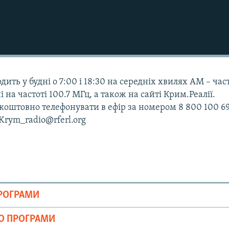
дить у будні о 7:00 і 18:30 на середніх хвилях АМ – час
і на частоті 100.7 МГц, а також на сайті Крим.Реалії.
оштовно телефонувати в ефір за номером 8 800 100 69
 Krym_radio@rferl.org
ПРОГРАМИ
ІО ПРОГРАМИ