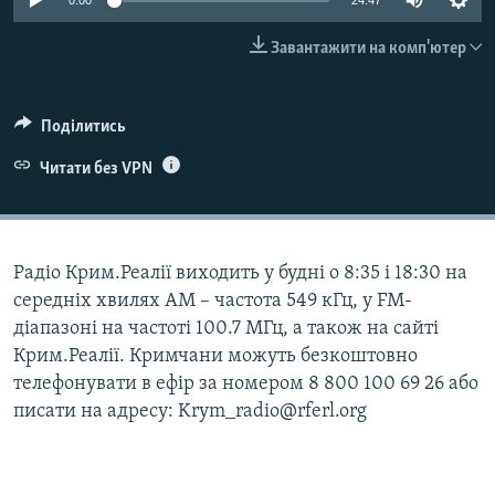
0:00
24:47
ВІДЕОУРОКИ «ELIFBE»
Русский
Завантажити на комп'ютер
СВІДЧЕННЯ ОКУПАЦІЇ
Qırımtatar
УКРАЇНСЬКА ПРОБЛЕМА КРИМУ
Поділитись
ДОЛУЧАЙСЯ!
ІНФОГРАФІКА
Читати без VPN
Усі сайти RFE/RL
Радіо Крим.Реалії виходить у будні о 8:35 і 18:30 на
середніх хвилях АМ – частота 549 кГц, у FM-
діапазоні на частоті 100.7 МГц, а також на сайті
Крим.Реалії. Кримчани можуть безкоштовно
телефонувати в ефір за номером 8 800 100 69 26 або
писати на адресу: Krym_radio@rferl.org