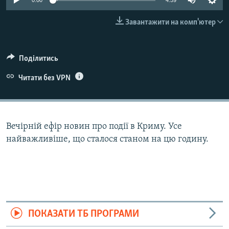
0:00
4:59
ВІДЕОУРОКИ «ELIFBE»
Русский
Завантажити на комп'ютер
СВІДЧЕННЯ ОКУПАЦІЇ
Qırımtatar
УКРАЇНСЬКА ПРОБЛЕМА КРИМУ
Поділитись
ДОЛУЧАЙСЯ!
ІНФОГРАФІКА
Читати без VPN
Усі сайти RFE/RL
Вечірній ефір новин про події в Криму. Усе
найважливіше, що сталося станом на цю годину.
ПОКАЗАТИ ТБ ПРОГРАМИ