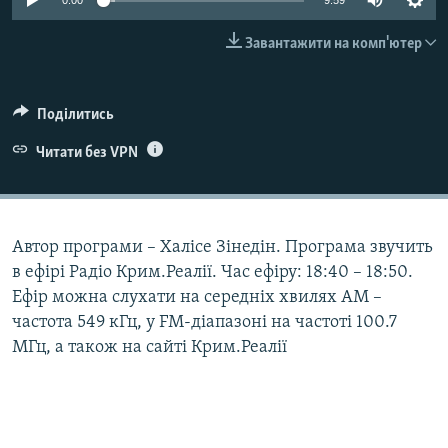
0:00
9:59
ВІДЕОУРОКИ «ELIFBE»
Русский
Завантажити на комп'ютер
СВІДЧЕННЯ ОКУПАЦІЇ
Qırımtatar
УКРАЇНСЬКА ПРОБЛЕМА КРИМУ
Поділитись
ДОЛУЧАЙСЯ!
ІНФОГРАФІКА
Читати без VPN
Усі сайти RFE/RL
Автор програми – Халісе Зінедін. Програма звучить
в ефірі Радіо Крим.Реалії. Час ефіру: 18:40 – 18:50.
Ефір можна слухати на середніх хвилях АМ –
частота 549 кГц, у FM-діапазоні на частоті 100.7
МГц, а також на сайті Крим.Реалії