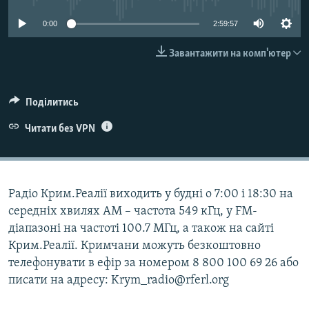
ВІДЕОУРОКИ «ELIFBE»
Русский
0:00
2:59:57
СВІДЧЕННЯ ОКУПАЦІЇ
Qırımtatar
Завантажити на комп'ютер
УКРАЇНСЬКА ПРОБЛЕМА КРИМУ
ДОЛУЧАЙСЯ!
ІНФОГРАФІКА
Поділитись
Читати без VPN
Усі сайти RFE/RL
Радіо Крим.Реалії виходить у будні о 7:00 і 18:30 на
середніх хвилях АМ – частота 549 кГц, у FM-
діапазоні на частоті 100.7 МГц, а також на сайті
Крим.Реалії. Кримчани можуть безкоштовно
телефонувати в ефір за номером 8 800 100 69 26 або
писати на адресу: Krym_radio@rferl.org