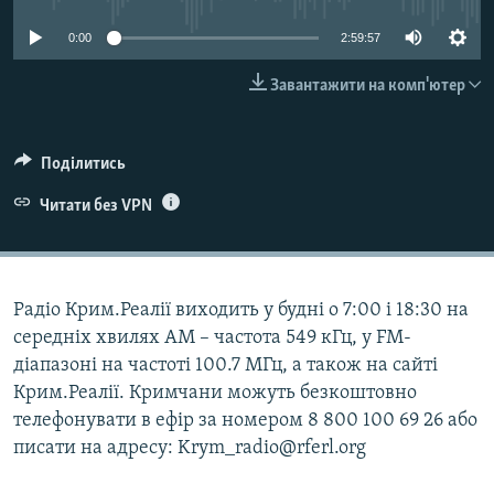
ВІДЕОУРОКИ «ELIFBE»
Русский
0:00
2:59:57
СВІДЧЕННЯ ОКУПАЦІЇ
Qırımtatar
Завантажити на комп'ютер
УКРАЇНСЬКА ПРОБЛЕМА КРИМУ
ДОЛУЧАЙСЯ!
ІНФОГРАФІКА
Поділитись
Читати без VPN
Усі сайти RFE/RL
Радіо Крим.Реалії виходить у будні о 7:00 і 18:30 на
середніх хвилях АМ – частота 549 кГц, у FM-
діапазоні на частоті 100.7 МГц, а також на сайті
Крим.Реалії. Кримчани можуть безкоштовно
телефонувати в ефір за номером 8 800 100 69 26 або
писати на адресу: Krym_radio@rferl.org