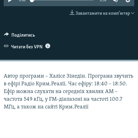
0:00
9:59
ВІДЕОУРОКИ «ELIFBE»
Русский
Завантажити на комп'ютер
СВІДЧЕННЯ ОКУПАЦІЇ
Qırımtatar
УКРАЇНСЬКА ПРОБЛЕМА КРИМУ
Поділитись
ДОЛУЧАЙСЯ!
ІНФОГРАФІКА
Читати без VPN
Усі сайти RFE/RL
Автор програми – Халісе Зінедін. Програма звучить
в ефірі Радіо Крим.Реалії. Час ефіру: 18:40 – 18:50.
Ефір можна слухати на середніх хвилях АМ –
частота 549 кГц, у FM-діапазоні на частоті 100.7
МГц, а також на сайті Крим.Реалії