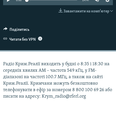
0:00
24:47
ВІДЕОУРОКИ «ELIFBE»
Русский
Завантажити на комп'ютер
СВІДЧЕННЯ ОКУПАЦІЇ
Qırımtatar
УКРАЇНСЬКА ПРОБЛЕМА КРИМУ
Поділитись
ДОЛУЧАЙСЯ!
ІНФОГРАФІКА
Читати без VPN
Усі сайти RFE/RL
Радіо Крим.Реалії виходить у будні о 8:35 і 18:30 на
середніх хвилях АМ – частота 549 кГц, у FM-
діапазоні на частоті 100.7 МГц, а також на сайті
Крим.Реалії. Кримчани можуть безкоштовно
телефонувати в ефір за номером 8 800 100 69 26 або
писати на адресу: Krym_radio@rferl.org