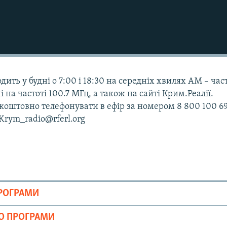
дить у будні о 7:00 і 18:30 на середніх хвилях АМ – час
і на частоті 100.7 МГц, а також на сайті Крим.Реалії.
оштовно телефонувати в ефір за номером 8 800 100 69
 Krym_radio@rferl.org
ПРОГРАМИ
ІО ПРОГРАМИ