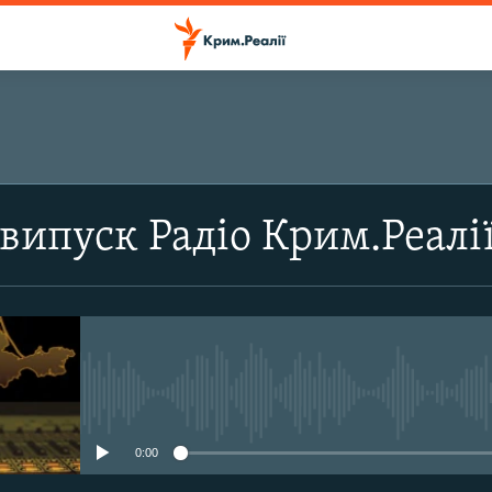
ПІДПИСАТИСЬ
випуск Радіо Крим.Реалі
Підписатись
No media source currently avail
0:00