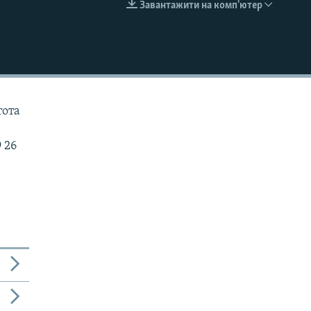
Завантажити на комп'ютер
EMBED
тота
 26