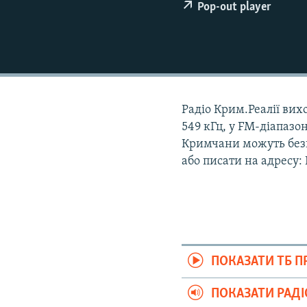
ВІДЕОУРОКИ «ELIFBE»
Pop-out player
СВІДЧЕННЯ ОКУПАЦІЇ
УКРАЇНСЬКА ПРОБЛЕМА КРИМУ
ІНФОГРАФІКА
Радіо Крим.Реалії вихо
549 кГц, у FM-діапазон
Кримчани можуть безк
або писати на адресу:
ПОКАЗАТИ ТБ 
ПОКАЗАТИ РАД