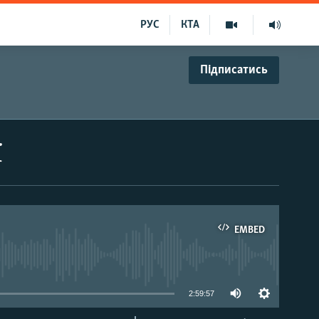
РУС
КТА
Підписатись
ї
EMBED
able
2:59:57