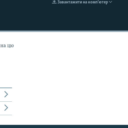
Завантажити на комп'ютер
EMBED
 на цю