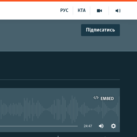
РУС
КТА
Підписатись
EMBED
able
24:47