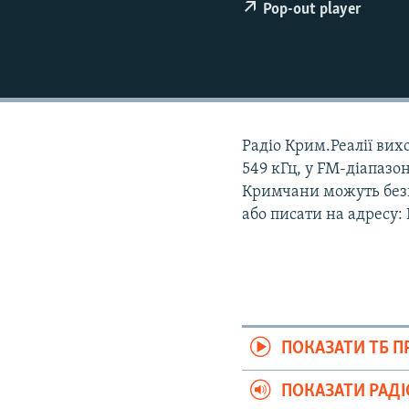
ВІДЕОУРОКИ «ELIFBE»
Pop-out player
СВІДЧЕННЯ ОКУПАЦІЇ
УКРАЇНСЬКА ПРОБЛЕМА КРИМУ
ІНФОГРАФІКА
Радіо Крим.Реалії вихо
549 кГц, у FM-діапазон
Кримчани можуть безк
або писати на адресу:
ПОКАЗАТИ ТБ 
ПОКАЗАТИ РАД