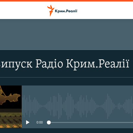
ПІДПИСАТИСЬ
випуск Радіо Крим.Реалії
Підписатись
No media source currently avail
0:00