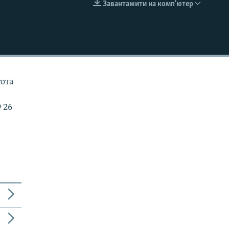
Завантажити на комп'ютер
EMBED
тота
 26