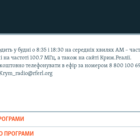
дить у будні о 8:35 і 18:30 на середніх хвилях АМ – час
і на частоті 100.7 МГц, а також на сайті Крим.Реалії.
оштовно телефонувати в ефір за номером 8 800 100 69
 Krym_radio@rferl.org
ПРОГРАМИ
ІО ПРОГРАМИ