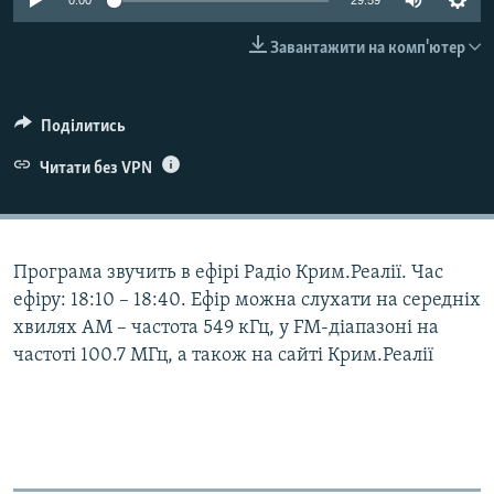
0:00
29:59
ВІДЕОУРОКИ «ELIFBE»
Русский
Завантажити на комп'ютер
СВІДЧЕННЯ ОКУПАЦІЇ
Qırımtatar
УКРАЇНСЬКА ПРОБЛЕМА КРИМУ
Поділитись
ДОЛУЧАЙСЯ!
ІНФОГРАФІКА
Читати без VPN
Усі сайти RFE/RL
Програма звучить в ефірі Радіо Крим.Реалії. Час
ефіру: 18:10 – 18:40. Ефір можна слухати на середніх
хвилях АМ – частота 549 кГц, у FM-діапазоні на
частоті 100.7 МГц, а також на сайті Крим.Реалії