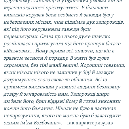
будь-якому становищі й у будь-яких умовах він не
втрачав здатності орієнтуватися. У більшості
випадків керував боєм особисто й завжди був у
небезпечних місцях, чим піднімав дух запорожців,
які під його керуванням завжди були
переможцями. Слава про нього дуже швидко
розійшлася і притягувала під його прапори багато
військових... Йому вірили всі, знаючи, що він є
зразком чесноти й порядку. В житті був дуже
скромним, без тіні манії величі. Хороший товариш,
який ніколи нікого не залишив у біді й завжди
дотримувався свого слова та обіцянки. Всі ці
прикмети викликали у кожної людини безмежну
довіру й зачарованість ним. Запорожці щиро
любили його, були віддані йому й готові виконати
кожне його бажання. Ніколи не було в частинах
непорозуміння, якого не можна було б залагодити
одним ім'ям Болбочана»
, ‒ так характеризував