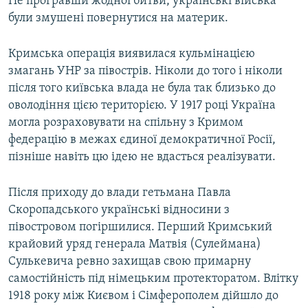
Не програвши жодної битви, українські війська
були змушені повернутися на материк.
Кримська операція виявилася кульмінацією
змагань УНР за півострів. Ніколи до того і ніколи
після того київська влада не була так близько до
оволодіння цією територією. У 1917 році Україна
могла розраховувати на спільну з Кримом
федерацію в межах єдиної демократичної Росії,
пізніше навіть цю ідею не вдасться реалізувати.
Після приходу до влади гетьмана Павла
Скоропадського українські відносини з
півостровом погіршилися. Перший Кримський
крайовий уряд генерала Матвія (Сулеймана)
Сулькевича ревно захищав свою примарну
самостійність під німецьким протекторатом. Влітку
1918 року між Києвом і Сімферополем дійшло до