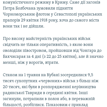
комуністичного режиму в Криму. Саме дії загонів
Петра Болбочана зумовили підняття
Чорноморським флотом у Севастополі українських
прапорів 29 квітня 1918 року, хоча до самого міста
вони так і не дійшли.
Про високу майстерність українських військ
свідчить не тільки оперативність, з якою вони
оволоділи півостровом, пройшовши від Чонгара до
Бахчисарая за 4 дні (з 22 до 25 квітня), але й значно
менші, ніж у ворогів, втрати.
Станом на 1 травня на Кубані зосередилися 9,5
тисяч сухопутних «червоних» військ з більш ніж
20 тисяч, які були в розпорядженні керівництва
радянської Тавриди в середині квітня. Інші
загинули, потрапили в полон або, в переважній
більшості, розбіглися. Показовим є приклад