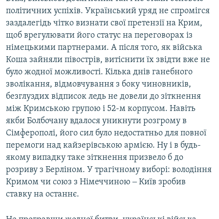
політичних успіхів. Український уряд не спромігся
заздалегідь чітко визнати свої претензії на Крим,
щоб врегулювати його статус на переговорах із
німецькими партнерами. А після того, як війська
Коша зайняли півострів, витіснити їх звідти вже не
було жодної можливості. Кілька днів ганебного
зволікання, відмовчування з боку чиновників,
безглуздих відписок ледь не довели до зіткнення
між Кримською групою і 52-м корпусом. Навіть
якби Болбочану вдалося уникнути розгрому в
Сімферополі, його сил було недостатньо для повної
перемоги над кайзерівською армією. Ну і в будь-
якому випадку таке зіткнення призвело б до
розриву з Берліном. У трагічному виборі: володіння
Кримом чи союз з Німеччиною ‒ Київ зробив
ставку на останнє.