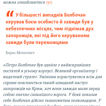
можна ознайомитися
тут
.
У більшості випадків Болбочан
керував боєм особисто й завжди був у
небезпечних місцях, чим піднімав дух
запорожців, які під його керуванням
завжди були переможцями
Борис Монкевич
«Петро Болбочан був однією з найяскравіших
постатей в усьому корпусі. Великий організатор і
видатний стратег. Умінням користуватися всім для
справи пояснюється такий швидкий наступ
запорожців на Крим, хоч вони завжди мали перед
собою значно сильнішого ворога. У боях показав
себе Болбочан дійсно талановитим полководцем. У