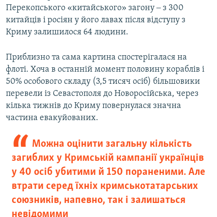
Перекопського «китайського» загону ‒ з 300
китайців і росіян у його лавах після відступу з
Криму залишилося 64 людини.
Приблизно та сама картина спостерігалася на
флоті. Хоча в останній момент половину кораблів і
50% особового складу (3,5 тисяч осіб) більшовики
перевели із Севастополя до Новоросійська, через
кілька тижнів до Криму повернулася значна
частина евакуйованих.
Можна оцінити загальну кількість
загиблих у Кримській кампанії українців
у 40 осіб убитими й 150 пораненими. Але
втрати серед їхніх кримськотатарських
союзників, напевно, так і залишаться
невідомими