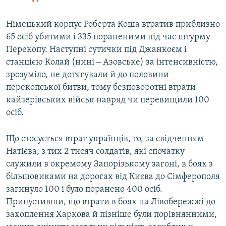
Німецький корпус Роберта Коша втратив приблизно
65 осіб убитими і 335 пораненими під час штурму
Перекопу. Наступні сутички під Джанкоєм і
станцією Колай (нині ‒ Азовське) за інтенсивністю,
зрозуміло, не дотягували й до половини
перекопської битви, тому безповоротні втрати
кайзерівських військ навряд чи перевищили 100
осіб.
Що стосується втрат українців, то, за свідченням
Натієва, з тих 2 тисяч солдатів, які спочатку
служили в окремому Запорізькому загоні, в боях з
більшовиками на дорогах від Києва до Сімферополя
загинуло 100 і було поранено 400 осіб.
Припустивши, що втрати в боях на Лівобережжі до
захоплення Харкова й пізніше були порівнянними,