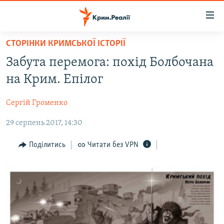
Доступність
посилання
Перейти
СТОРІНКИ КРИМСЬКОЇ ІСТОРІЇ
до
НОВИНИ
Забута перемога: похід Болбочана
основного
ВОДА.КРИМ
матеріалу
на Крим. Епілог
ВІДЕО ТА ФОТО
Перейти
до
Сергій Громенко
ПОЛІТИКА
основної
29 серпень 2017, 14:30
БЛОГИ
навігації
Перейти
ПОГЛЯД
Поділитись
Читати без VPN
до
ІНТЕРВ'Ю
пошуку
ВСЕ ЗА ДЕНЬ
СПЕЦПРОЕКТИ
ЯК ОБІЙТИ БЛОКУВАННЯ
ДЕПОРТАЦІЯ