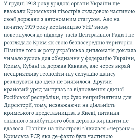
У грудні 1918 року урядові органи України ще
вважали Кримський півострів складовою частиною
своєї держави з автономним статусом. Але на
початку 1919 року керівництво УНР знову
повернулося до підходу часів Центральної Ради і не
розглядало Крим як свою безпосередню територію.
Пізніше того ж року українська дипломатія доклала
чимало зусиль для об'єднання у федерацію України,
Криму, Кубані та держав Кавказу, але через вкрай
несприятливу геополітичну ситуацію шансу
реалізувати цю ідею не виявилося. Другий
крайовий уряд виступав за відновлення єдиної
Російської республіки, що було неприйнятним для
Директорії, тому, незважаючи на діяльність
кримського представництва в Києві, питання
спільного майбутнього обох держав вирішити не
вдалося. Пізніше на півострові з'явилася «червона»
Кримська РСР, яка де-факто була частиною