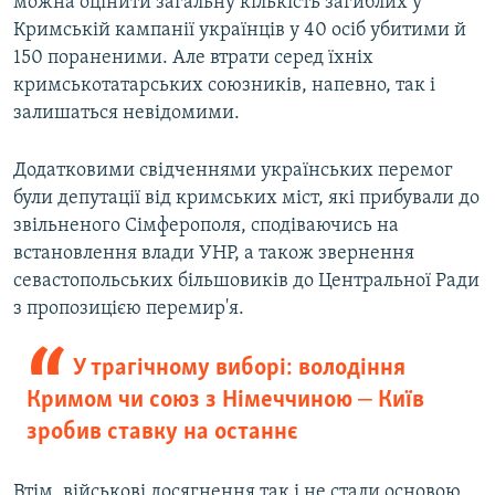
можна оцінити загальну кількість загиблих у
Кримській кампанії українців у 40 осіб убитими й
150 пораненими. Але втрати серед їхніх
кримськотатарських союзників, напевно, так і
залишаться невідомими.
Додатковими свідченнями українських перемог
були депутації від кримських міст, які прибували до
звільненого Сімферополя, сподіваючись на
встановлення влади УНР, а також звернення
севастопольських більшовиків до Центральної Ради
з пропозицією перемир'я.
У трагічному виборі: володіння
Кримом чи союз з Німеччиною ‒ Київ
зробив ставку на останнє
Втім, військові досягнення так і не стали основою