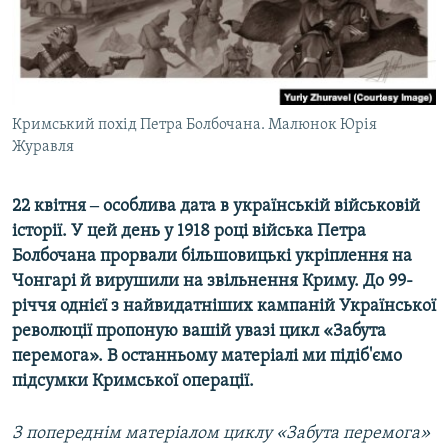
ВІДЕОУРОКИ «ELIFBE»
Русский
СВІДЧЕННЯ ОКУПАЦІЇ
Qırımtatar
УКРАЇНСЬКА ПРОБЛЕМА КРИМУ
ДОЛУЧАЙСЯ!
Кримський похід Петра Болбочана. Малюнок Юрія
ІНФОГРАФІКА
Журавля
22 квітня ‒ особлива дата в українській військовій
Усі сайти RFE/RL
історії. У цей день у 1918 році війська Петра
Болбочана прорвали більшовицькі укріплення на
Чонгарі й вирушили на звільнення Криму. До 99-
річчя однієї з найвидатніших кампаній Української
революції пропоную вашій увазі цикл «Забута
перемога». В останньому матеріалі ми підіб'ємо
підсумки Кримської операції.
З попереднім матеріалом циклу «Забута перемога»