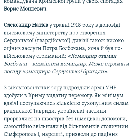
командувача Кримської групи у своїх спогадах
Борис Монкевич
.
Олександр Натієв
у травні 1918 року в доповіді
військовому міністерству про створення
Сердюцької (гвардійської) дивізії також високо
оцінив заслуги Петра Болбочана, хоча й був по-
військовому стриманий:
«Командир отаман
Болбочан ‒ відмінний командир. Може отримати
посаду командира Сердюцької бригади»
.
З військової точки зору підрозділи армії УНР
здобули в Криму видатну перемогу. Як мінімум
вдвічі поступаючись кількістю сухопутним силам
радянської Тавриди, українські частини
прорвалися на півострів без німецької допомоги,
самостійно звільнили від більшовиків столичний
Сімферополь і, нарешті, призвели до падіння