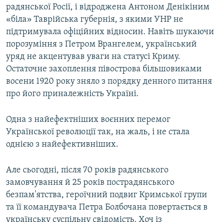
радянської Росії, і відроджена Антоном Денікіним
«біла» Таврійська губернія, з якими УНР не
підтримувала офіційних відносин. Навіть шукаючи
порозуміння з Петром Врангелем, український
уряд не акцентував уваги на статусі Криму.
Остаточне захоплення півострова більшовиками
восени 1920 року зняло з порядку денного питання
про його приналежність Україні.
Одна з найефектніших воєнних перемог
Української революції так, на жаль, і не стала
однією з найефективніших.
Але сьогодні, після 70 років радянського
замовчування й 25 років пострадянського
безпам'ятства, героїчний подвиг Кримської групи
та її командувача Петра Болбочана повертається в
українську суспільну свідомість. Хоч із